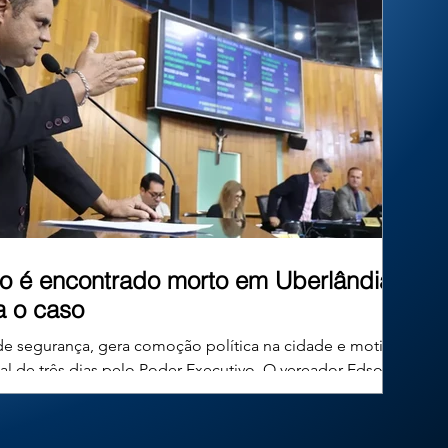
inéditos. Mas afinal, existe algum limite para
essa criatividade? No Brasil, um
o é encontrado morto em Uberlândia;
ga o caso
de segurança, gera comoção política na cidade e motiva
ial de três dias pelo Poder Executivo. O vereador Edson
 49 anos, conhecido publicamente como Edinho Combate ao
mocratas, foi encontrado morto em sua residência no
a, em Minas Gerais, na tarde desta quinta-feira. O