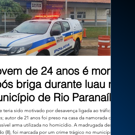
ovem de 24 anos é morto
ós briga durante luau no
nicípio de Rio Paranaíba
 teria sido motivado por desavença ligada ao tráfico de
s; autor de 21 anos foi preso na casa da namorada com a
sível arma utilizada no homicídio. A madrugada deste
o (8), foi marcada por um crime trágico no município de