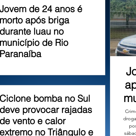
Jovem de 24 anos é
morto após briga
durante luau no
município de Rio
Paranaíba
J
ap
mu
Ciclone bomba no Sul
deve provocar rajadas
Crime
de vento e calor
droga
pos
extremo no Triângulo e
sábad