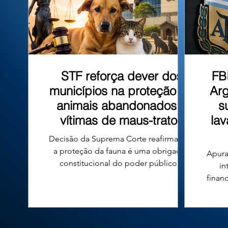
que tombo
STF reforça dever dos
FB
municípios na proteção de
Arg
animais abandonados e
s
vítimas de maus-tratos
la
Decisão da Suprema Corte reafirma que
a proteção da fauna é uma obrigação
Apura
constitucional do poder público e
in
fortalece a responsabilidade das
finan
prefeituras em todo o país. A proteção
n
de cães e gatos abandonados ou vítimas
conde
de maus-tratos voltou ao centro do
diri
debate jurídico no Brasil após uma
Argen