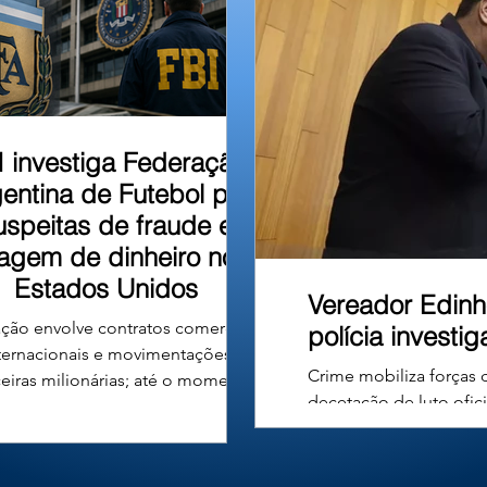
u em um barranco às
I investiga Federação
entina de Futebol por
uspeitas de fraude e
vagem de dinheiro nos
Estados Unidos
Vereador Edinh
ção envolve contratos comerciais
polícia investi
ternacionais e movimentações
Crime mobiliza forças 
ceiras milionárias; até o momento,
decetação de luto ofic
ão há denúncias formais nem
Carvalho Ferreira, de
nações contra a entidade ou seus
Câncer e filiado ao De
gentes. A Associação do Futebol
município de Uberlândi
tino (AFA), entidade responsável