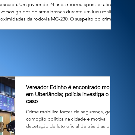
aranaíba. Um jovem de 24 anos morreu após ser atingido
iversos golpes de arma branca durante um luau realizado
roximidades da rodovia MG-230. O suspeito do crime, de
nos, foi localizado e preso em flagrante pela Polícia Mi
Vereador Edinho é encontrado morto
em Uberlândia; polícia investiga o
caso
Crime mobiliza forças de segurança, gera
comoção política na cidade e motiva
decetação de luto oficial de três dias pelo
Poder Executivo. O vereador Edson