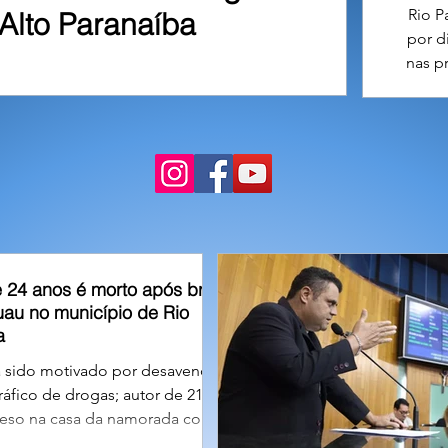
Rio P
Alto Paranaíba
por d
nas p
21 a
 24 anos é morto após briga
uau no município de Rio
a
a sido motivado por desavença
ráfico de drogas; autor de 21
reso na casa da namorada com a
rma utilizada no homicídio. A