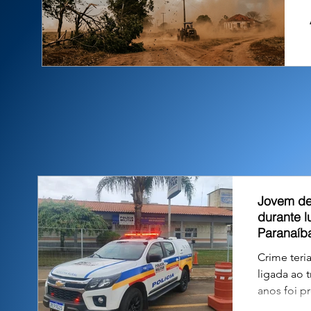
Jovem de
durante l
Paranaíb
Crime teri
ligada ao t
anos foi p
possível a