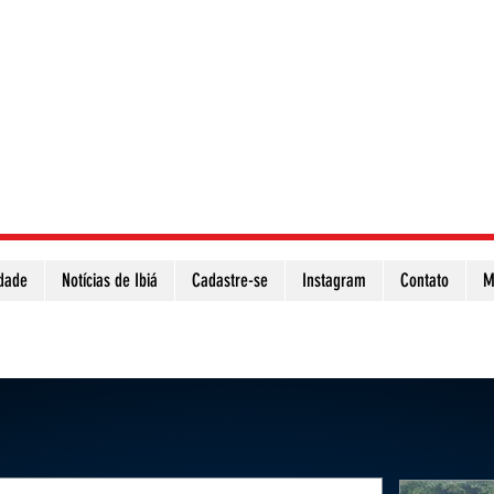
idade
Notícias de Ibiá
Cadastre-se
Instagram
Contato
M
Atualize a página para ver as novas notícias