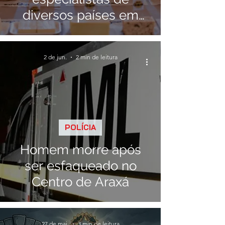
diversos países em
Araxá
2 de jun.
2 min de leitura
POLÍCIA
Homem morre após
ser esfaqueado no
Centro de Araxá
27 de mai.
3 min de leitura