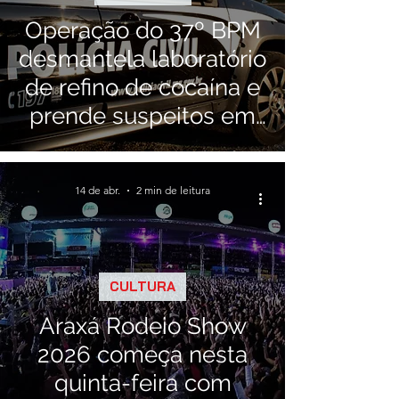
Operação do 37º BPM
desmantela laboratório
de refino de cocaína e
prende suspeitos em
Araxá e Ibiá
14 de abr.
2 min de leitura
CULTURA
Araxá Rodeio Show
2026 começa nesta
quinta-feira com