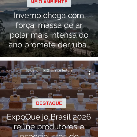
MEIO AMBIENTE
Inverno chega com
força: massa de ar
polar mais intensa do
ano promete derrubar
temperaturas na região
18 de jun.
2 min de leitura
DESTAQUE
ExpoQueijo Brasil 2026
reúne produtores e
especialistas de