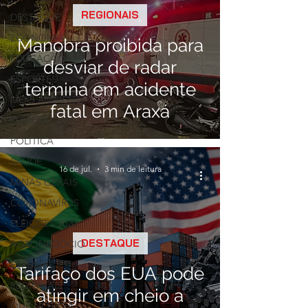
REGIONAIS
DESTAQUE
ECONOMIA
Manobra proibida para
EDUCAÇÃO
desviar de radar
ESPORTES
termina em acidente
MEIO AMBIENTE
fatal em Araxá
POLÍCIA
POLÍTICA
SAÚDE
16 de jul.
3 min de leitura
MINAS GERAIS
CORONAVÍRUS
ELEIÇÕES 2020
DESTAQUE
AGRONEGÓCIO
ESPECIAL
Tarifaço dos EUA pode
REGIONAIS
atingir em cheio a
QUE NOTÍCIA