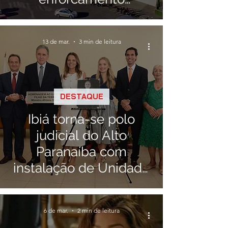
acidental em varanda
de casa
13 de mar.
3 min de leitura
DESTAQUE
Ibiá torna-se polo
judicial do Alto
Paranaíba com
instalação de Unidade
da Justiça Federal
6 de mar.
2 min de leitura