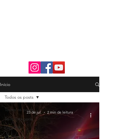
Início
Todos os posts
Todos os posts
23 de jul.
2 min de leitura
Sem categoria
CIDADE
CULTURA