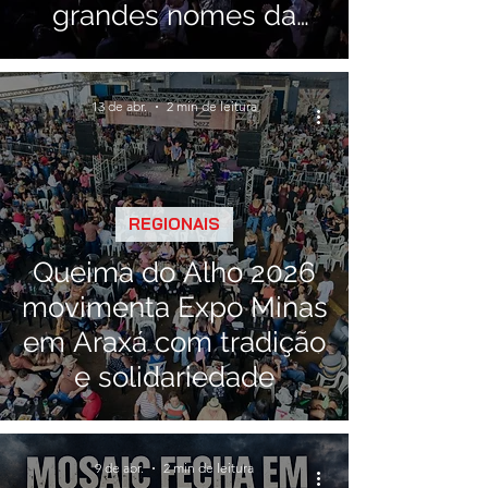
grandes nomes da
música nacional
13 de abr.
2 min de leitura
REGIONAIS
Queima do Alho 2026
movimenta Expo Minas
em Araxá com tradição
e solidariedade
9 de abr.
2 min de leitura