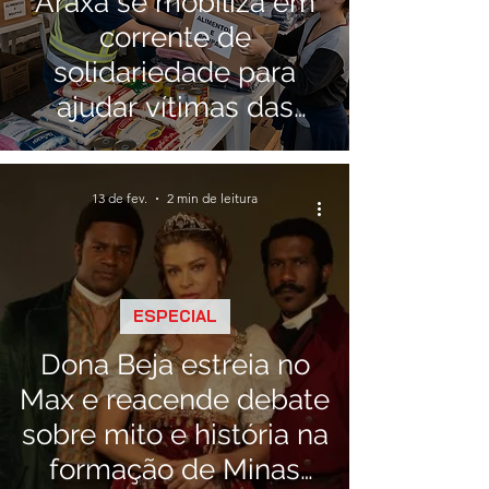
Araxá se mobiliza em
corrente de
solidariedade para
ajudar vítimas das
chuvas na Zona da
Mata
13 de fev.
2 min de leitura
ESPECIAL
Dona Beja estreia no
Max e reacende debate
sobre mito e história na
formação de Minas