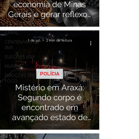
economia de Minas
BOA!
Gerais e gerar reflexos
BRASIL
no Alto Paranaíba
ELEIÇÕES 2022
GERAL
1 de jul.
2 min de leitura
CENTENÁRIO DE
IBIÁ
ELEIÇÕES 2024
MUNDO
POLÍCIA
EMOÇÕES EM
FOCO
Mistério em Araxá:
Segundo corpo é
encontrado em
avançado estado de
decomposição