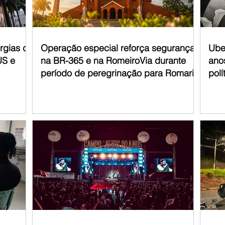
urgias de
Operação especial reforça segurança
Ube
US e
na BR-365 e na RomeiroVia durante
anos
período de peregrinação para Romaria
polí