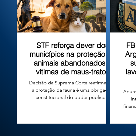
que tombo
STF reforça dever dos
FB
municípios na proteção de
Arg
animais abandonados e
s
vítimas de maus-tratos
la
Decisão da Suprema Corte reafirma que
a proteção da fauna é uma obrigação
Apura
constitucional do poder público e
in
fortalece a responsabilidade das
finan
prefeituras em todo o país. A proteção
n
de cães e gatos abandonados ou vítimas
conde
de maus-tratos voltou ao centro do
diri
debate jurídico no Brasil após uma
Argen