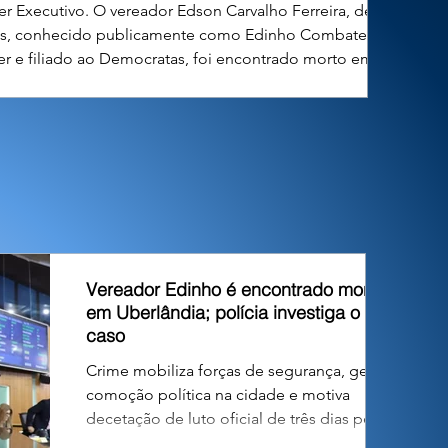
r Executivo. O vereador Edson Carvalho Ferreira, de 49
s, conhecido publicamente como Edinho Combate ao
r e filiado ao Democratas, foi encontrado morto em sua
dência no município de Uberlândia, em Minas Gerais, na
 desta quinta-feira. O parlamentar estava no exercício de
u primeiro mandato na Câmara Municipal. O óbito foi
constatado n
Vereador Edinho é encontrado morto
em Uberlândia; polícia investiga o
caso
Crime mobiliza forças de segurança, gera
comoção política na cidade e motiva
decetação de luto oficial de três dias pelo
Poder Executivo. O vereador Edson