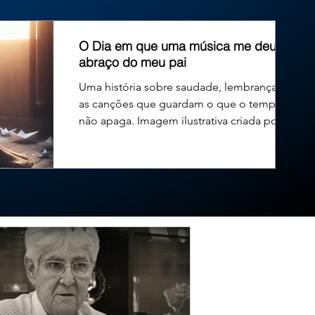
exercício de seu primeiro mandato na Câmara Municipal. O
O Dia em que uma música me deu um
abraço do meu pai
Uma história sobre saudade, lembranças e
as canções que guardam o que o tempo
não apaga. Imagem ilustrativa criada por
inteligência...