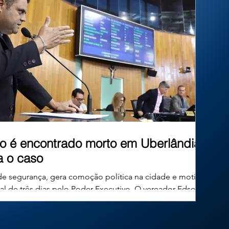
inéditos. Mas afinal, existe algum limite para
essa criatividade? No Brasil, um
o é encontrado morto em Uberlândia;
ga o caso
de segurança, gera comoção política na cidade e motiva
ial de três dias pelo Poder Executivo. O vereador Edson
 49 anos, conhecido publicamente como Edinho Combate ao
mocratas, foi encontrado morto em sua residência no
a, em Minas Gerais, na tarde desta quinta-feira. O