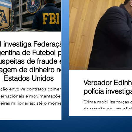
u em um barranco às
I investiga Federação
entina de Futebol por
uspeitas de fraude e
vagem de dinheiro nos
Estados Unidos
Vereador Edinh
ção envolve contratos comerciais
polícia investi
ternacionais e movimentações
Crime mobiliza forças 
ceiras milionárias; até o momento,
decetação de luto ofic
ão há denúncias formais nem
Carvalho Ferreira, de
nações contra a entidade ou seus
Câncer e filiado ao De
gentes. A Associação do Futebol
município de Uberlândi
tino (AFA), entidade responsável