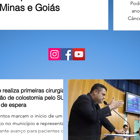
Pode
Minas e Goiás
ano
Cânce
resi
tarde
se
o realiza primeiras cirurgias
são de colostomia pelo SUS e
a de espera
ntos marcam o início de um
ço no município e representam
nte avanço para pacientes que
 pela reconstrução do trânsito