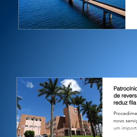
Patrocíni
de rever
reduz fil
Procedime
novo servi
um importa
aguardavam