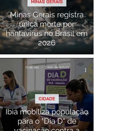
MINAS GERAIS
Minas Gerais registra
única morte por
hantavírus no Brasil em
2026
10 de abr.
2 min de leitura
CIDADE
Ibiá mobiliza população
para o "Dia D" de
vacinação contra a