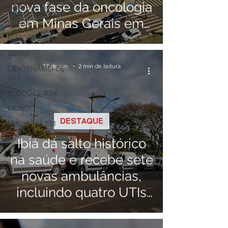
nova fase da oncologia
BOA!
em Minas Gerais em
BRASIL
parceria com Barretos
ELEIÇÕES 2022
GERAL
17 de jun.
2 min de leitura
CENTENÁRIO DE
IBIÁ
ELEIÇÕES 2024
MUNDO
DESTAQUE
EMOÇÕES EM
FOCO
Ibiá dá salto histórico
na saúde e recebe sete
novas ambulâncias,
incluindo quatro UTIs
Móveis