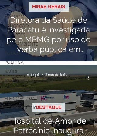
MINAS GERAIS
DESTAQUE
ECONOMIA
Diretora da Saúde de
EDUCAÇÃO
Paracatu é investigada
ESPORTES
pelo MPMG por uso de
MEIO AMBIENTE
verba pública em
POLÍCIA
cirurgias plásticas
POLÍTICA
SAÚDE
6 de jul.
3 min de leitura
MINAS GERAIS
CORONAVÍRUS
ELEIÇÕES 2020
DESTAQUE
AGRONEGÓCIO
ESPECIAL
Hospital de Amor de
REGIONAIS
Patrocínio inaugura
QUE NOTÍCIA