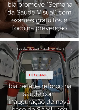
Ibiá promove "Semana
da Saúde Visual" com
exames gratuitos e
foco na prevenção
18 de dez. de 2025
2 min de leitura
DESTAQUE
Ibiá recebe reforço na
saúde com
inauguração de nova
base do SAMU 192