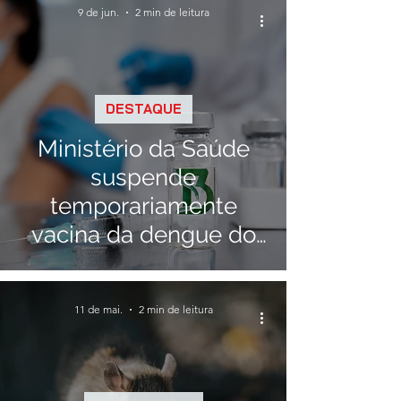
9 de jun.
2 min de leitura
DESTAQUE
Ministério da Saúde
suspende
temporariamente
vacina da dengue do
Butantan após
registros de eventos
11 de mai.
2 min de leitura
adversos