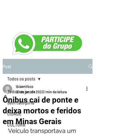
Post
Todos os posts
ibiaemfoco
Todos os posts
30 de jan. de 2023
1 min de leitura
Ônibus cai de ponte e
Sem categoria
deixa mortos e feridos
CIDADE
em Minas Gerais
CULTURA
Veículo transportava um 