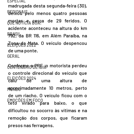
ESPECIAL
madrugada desta segunda-feira (30), 
REGIONAIS
deixou pelo menos quatro pessoas 
mortas e cerca de 29 feridos. O 
QUE NOTÍCIA BOA!
acidente aconteceu na altura do km 
BRASIL
792, da BR 116, em Além Paraíba, na 
Zona da Mata. O veículo despencou 
ELEIÇÕES 2022
de uma ponte. 
GERAL
Conforme a PRF, o motorista perdeu 
CENTENÁRIO DE IBIÁ
o controle direcional do veículo que 
ELEIÇÕES 2024
caiu de uma altura de 
aproximadamente 10 metros, perto 
MUNDO
de um riacho. O veículo ficou com o 
EMOÇÕES EM FOCO
teto virado para baixo, o que 
dificultou no socorro às vítimas e na 
remoção dos corpos, que ficaram 
presos nas ferragens. 