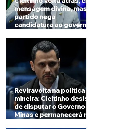
Cleitinho volta atrás, cita
mensagem divina, mas
partido nega
candidatura ao governo
de Minas
Reviravolta na política
mineira: Cleitinho desiste
de disputar o Governo de
Minas e permanecerá no
Senado