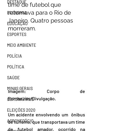
DESTAQUE
time de futebol que 
retornava para o Rio de 
ECONOMIA
Janeiro. Quatro pessoas 
EDUCAÇÃO
morreram.
ESPORTES
MEIO AMBIENTE
POLÍCIA
POLÍTICA
SAÚDE
MINAS GERAIS
Imagem: Corpo de 
Bombeiros/Divulgação.
CORONAVÍRUS
ELEIÇÕES 2020
Um acidente envolvendo um  ônibus 
AGRONEGÓCIO
de turismo, que transportava um time 
de futebol amador, ocorrido na 