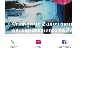
Criança de 2 anos morre
em capotamento na Zona
Rural de Ibiá
Phone
Email
Facebook
Minas Gerais amplia
liderança na produção
de cachaça e concentra
mais de um terço dos