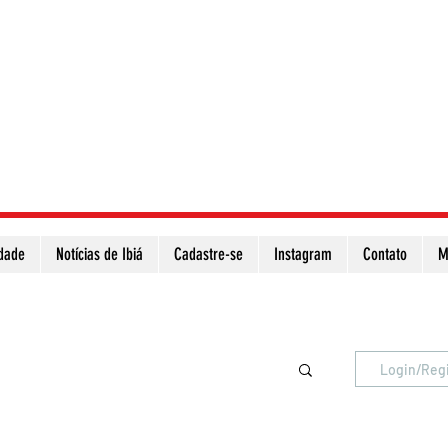
idade
Notícias de Ibiá
Cadastre-se
Instagram
Contato
M
Atualize a página para ver as novas notícias
Login/Reg