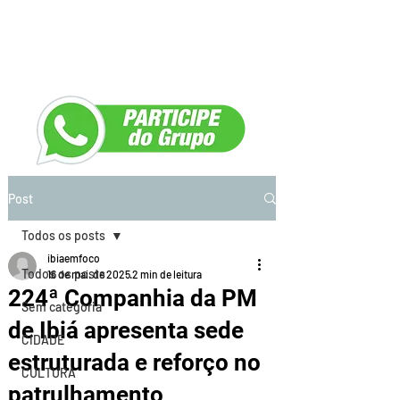
Post
Todos os posts
ibiaemfoco
Todos os posts
16 de mai. de 2025
2 min de leitura
224ª Companhia da PM
Sem categoria
de Ibiá apresenta sede
CIDADE
estruturada e reforço no
CULTURA
patrulhamento