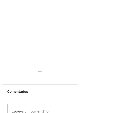
Comentários
Ciclone bomba no Sul
Fechamento da P
Escreva um comentário