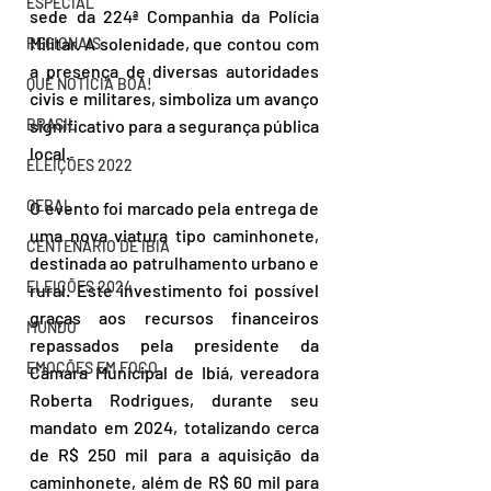
ESPECIAL
sede da 224ª Companhia da Polícia 
Militar. A solenidade, que contou com 
REGIONAIS
a presença de diversas autoridades 
QUE NOTÍCIA BOA!
civis e militares, simboliza um avanço 
BRASIL
significativo para a segurança pública 
local.
ELEIÇÕES 2022
GERAL
O evento foi marcado pela entrega de 
uma nova viatura tipo caminhonete, 
CENTENÁRIO DE IBIÁ
destinada ao patrulhamento urbano e 
ELEIÇÕES 2024
rural. Este investimento foi possível 
graças aos recursos financeiros 
MUNDO
repassados pela presidente da 
EMOÇÕES EM FOCO
Câmara Municipal de Ibiá, vereadora 
Roberta Rodrigues, durante seu 
mandato em 2024, totalizando cerca 
de R$ 250 mil para a aquisição da 
caminhonete, além de R$ 60 mil para 