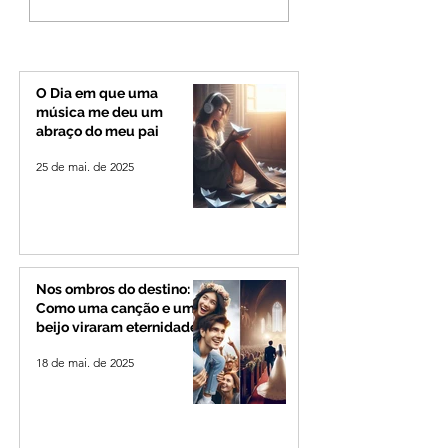
deve provocar rajadas
Quinca Mariano 
de vento e calor
rotina de turistas 
extremo no Triângulo e
transportadores e
Alto Paranaíba
Minas e Goiás
O Dia em que uma
música me deu um
abraço do meu pai
25 de mai. de 2025
Nos ombros do destino:
Como uma canção e um
beijo viraram eternidade
18 de mai. de 2025