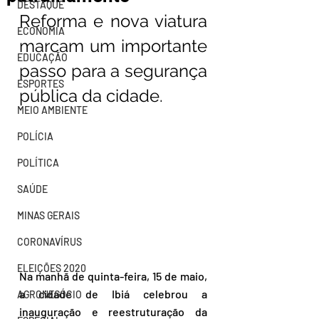
DESTAQUE
Reforma e nova viatura 
ECONOMIA
marcam um importante 
EDUCAÇÃO
passo para a segurança 
ESPORTES
pública da cidade.
MEIO AMBIENTE
POLÍCIA
POLÍTICA
SAÚDE
MINAS GERAIS
CORONAVÍRUS
ELEIÇÕES 2020
Na manhã de quinta-feira, 15 de maio, 
a cidade de Ibiá celebrou a 
AGRONEGÓCIO
inauguração e reestruturação da 