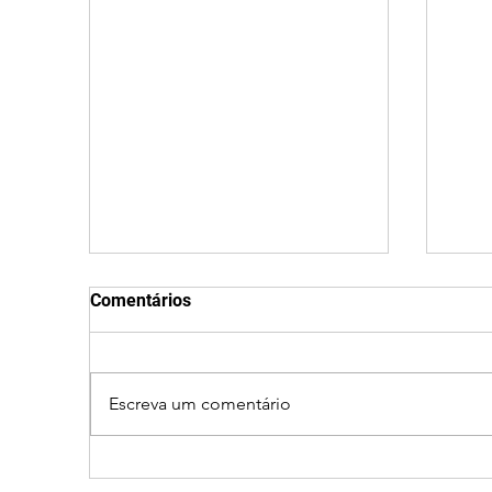
Comentários
Escreva um comentário
Após desistência,
Jov
arrependimento e veto do
após