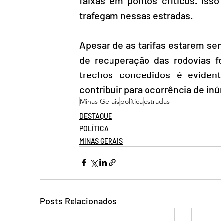
faixas em pontos críticos. Isso
trafegam nessas estradas.
Apesar de as tarifas estarem se
de recuperação das rodovias f
trechos concedidos é evident
contribuir para ocorrência de in
Minas Gerais
política
estradas
DESTAQUE
POLÍTICA
MINAS GERAIS
Posts Relacionados