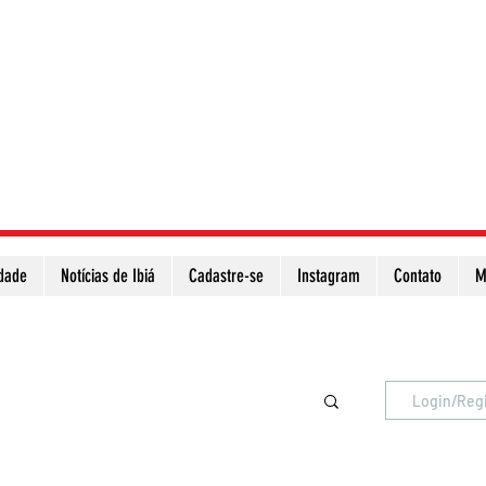
idade
Notícias de Ibiá
Cadastre-se
Instagram
Contato
M
Atualize a página para ver as novas notícias
Login/Reg