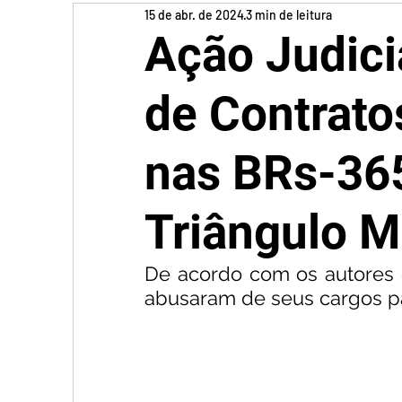
15 de abr. de 2024
3 min de leitura
Ação Judici
de Contrat
nas BRs-36
Triângulo M
De acordo com os autores d
abusaram de seus cargos pa