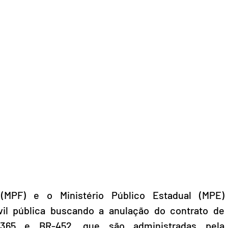
 (MPF) e o Ministério Público Estadual (MPE) 
l pública buscando a anulação do contrato de 
365 e BR-452, que são administradas pela 