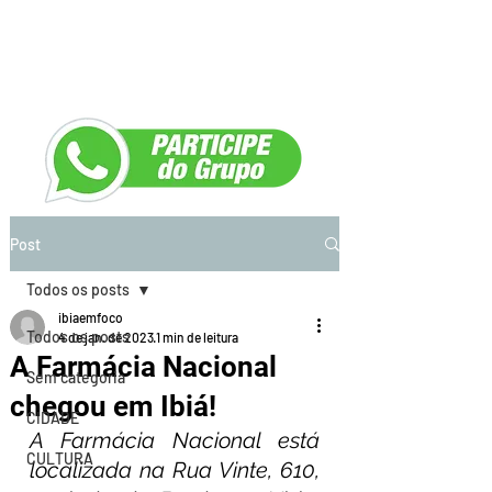
Post
Todos os posts
ibiaemfoco
Todos os posts
4 de jan. de 2023
1 min de leitura
A Farmácia Nacional
Sem categoria
chegou em Ibiá!
CIDADE
A Farmácia Nacional está 
CULTURA
localizada na Rua Vinte, 610, 