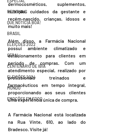
ESPECIAL
dermocosméticos, suplementos, 
nutrição, cuidados da gestante e 
REGIONAIS
recém-nascido, crianças, idosos e 
QUE NOTÍCIA BOA!
muito mais!
BRASIL
Além disso, a Farmácia Nacional 
ELEIÇÕES 2022
possui ambiente climatizado e 
estacionamento para clientes em 
GERAL
período de compras. Com um 
CENTENÁRIO DE IBIÁ
atendimento especial, realizado por 
ELEIÇÕES 2024
profissionais treinados e 
farmacêuticos em tempo integral, 
MUNDO
proporcionando aos seus clientes 
EMOÇÕES EM FOCO
uma experiência única de compra.
A Farmácia Nacional está localizada 
na Rua Vinte, 610, ao lado do 
Bradesco. Visite já!