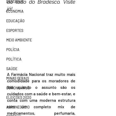
ao lado do Bradesco. Visite 
DESTAQUE
já!
ECONOMIA
EDUCAÇÃO
ESPORTES
MEIO AMBIENTE
POLÍCIA
POLÍTICA
SAÚDE
A Farmácia Nacional traz muito mais 
MINAS GERAIS
comodidade para os moradores de 
Ibiá quando o assunto são os 
CORONAVÍRUS
cuidados com a saúde e bem-estar, e 
ELEIÇÕES 2020
conta com uma moderna estrutura 
com um completo mix de 
AGRONEGÓCIO
medicamentos, perfumaria, 