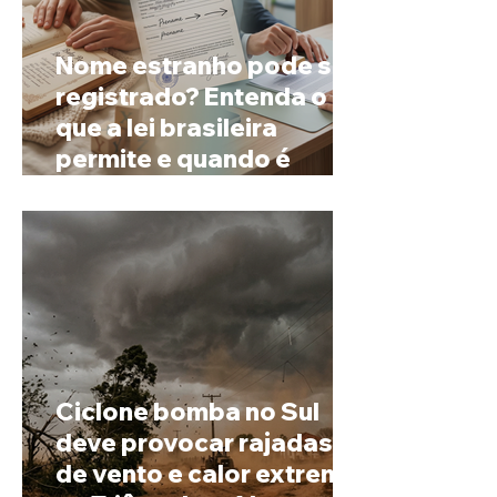
Nome estranho pode ser
registrado? Entenda o
que a lei brasileira
permite e quando é
possível mudar o
prenome
Ciclone bomba no Sul
deve provocar rajadas
de vento e calor extremo