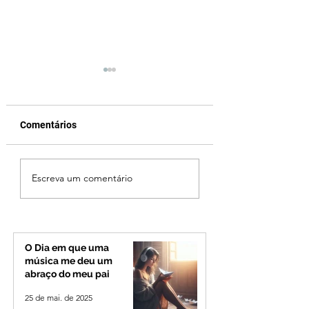
Comentários
Fechamento da Ponte
Criança de 2 anos
Escreva um comentário
Quinca Mariano muda
morre em capota
rotina de turistas e
na Zona Rural de 
transportadores entre
Minas e Goiás
O Dia em que uma
música me deu um
abraço do meu pai
25 de mai. de 2025