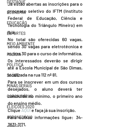
DESTAQUE
Já estão abertas as inscrições para o 
processo seletivo do IFTM (Instituto 
ECONOMIA
Federal de Educação, Ciência e 
EDUCAÇÃO
Tecnologia do Triângulo Mineiro) em 
Ibiá.
ESPORTES
No total são oferecidas 60 vagas, 
MEIO AMBIENTE
sendo 30 vagas para eletrotécnica e 
outras 30 para o curso de informática.
POLÍCIA
Os interessados deverão se dirigir 
POLÍTICA
até a Escola Municipal de São Dimas, 
localizada na rua 112 nº 81.
SAÚDE
Para se inscrever em um dos cursos 
MINAS GERAIS
desejados, o aluno deverá ter 
concluído no mínimo, o primeiro ano 
CORONAVÍRUS
do ensino médio.
ELEIÇÕES 2020
Clique 
AQUI
 e faça já sua inscrição.
Para outras informações ligue: 34-
AGRONEGÓCIO
3631-3171.