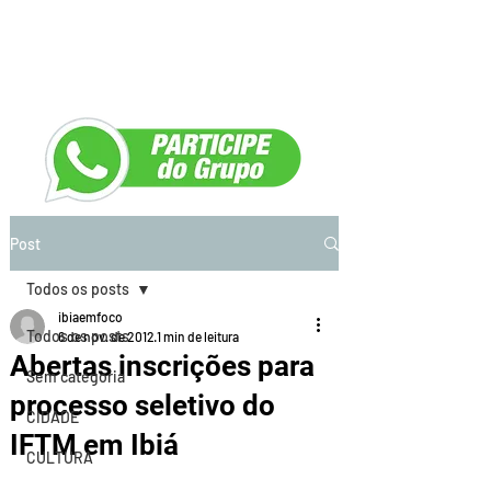
Post
Todos os posts
ibiaemfoco
Todos os posts
6 de nov. de 2012
1 min de leitura
Abertas inscrições para
Sem categoria
processo seletivo do
CIDADE
IFTM em Ibiá
CULTURA