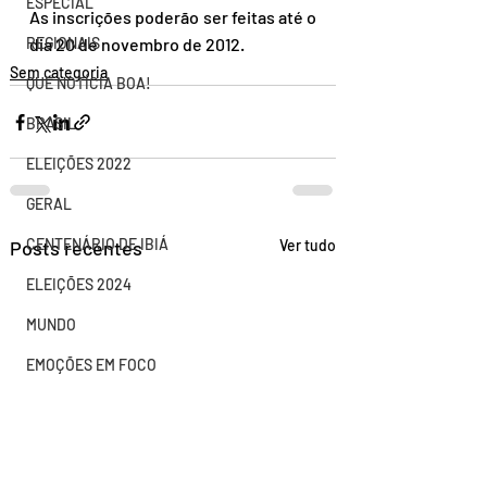
ESPECIAL
As inscrições poderão ser feitas até o 
REGIONAIS
dia 20 de novembro de 2012.
Sem categoria
QUE NOTÍCIA BOA!
BRASIL
ELEIÇÕES 2022
GERAL
CENTENÁRIO DE IBIÁ
Posts recentes
Ver tudo
ELEIÇÕES 2024
MUNDO
EMOÇÕES EM FOCO