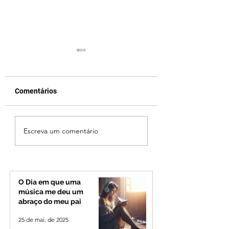
Comentários
Campanhas eleitorais
Ibiá tem 28 casos
Escreva um comentário
começam neste
ativos de coronav
domingo (27); veja as
regras
O Dia em que uma
música me deu um
abraço do meu pai
25 de mai. de 2025