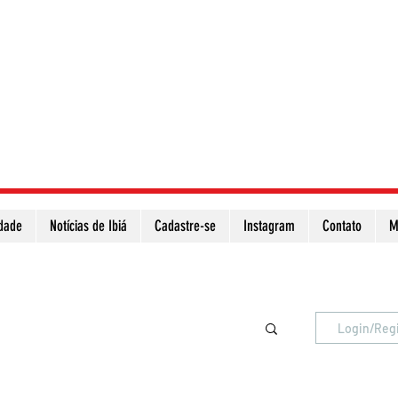
idade
Notícias de Ibiá
Cadastre-se
Instagram
Contato
M
Atualize a página para ver as novas notícias
Login/Reg