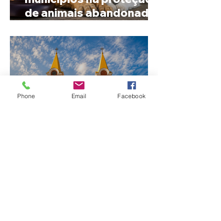
de animais abandonados
e vítimas de maus-tratos
Phone
Email
Facebook
Operação especial
reforça segurança na BR-
365 e na RomeiroVia
durante período de
peregrinação para
Romaria