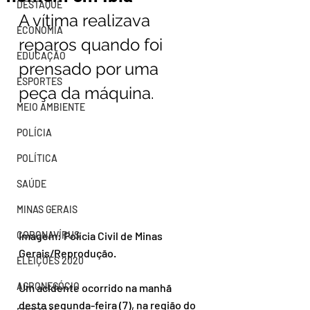
DESTAQUE
A vítima realizava 
ECONOMIA
reparos quando foi 
EDUCAÇÃO
prensado por uma 
ESPORTES
peça da máquina.
MEIO AMBIENTE
POLÍCIA
POLÍTICA
SAÚDE
MINAS GERAIS
CORONAVÍRUS
Imagem: Polícia Civil de Minas 
Gerais/Reprodução.
ELEIÇÕES 2020
AGRONEGÓCIO
Um acidente ocorrido na manhã 
desta segunda-feira (7), na região do 