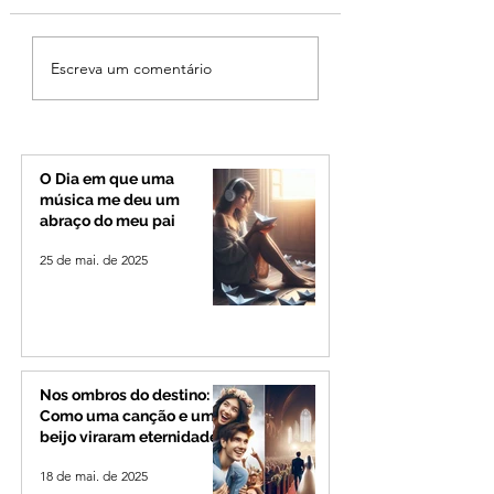
Cleitinho volta atrás,
Reviravolta na pol
Escreva um comentário
cita mensagem divina,
mineira: Cleitinho
mas partido nega
desiste de disputa
candidatura ao governo
Governo de Minas
de Minas
permanecerá no
Senado
O Dia em que uma
música me deu um
abraço do meu pai
25 de mai. de 2025
Nos ombros do destino:
Como uma canção e um
beijo viraram eternidade
18 de mai. de 2025