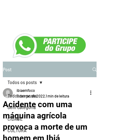
Post
Todos os posts
ibiaemfoco
Todos os posts
7 de mar. de 2022
1 min de leitura
Acidente com uma
Sem categoria
máquina agrícola
CIDADE
provoca a morte de um
CULTURA
homem em Ibiá