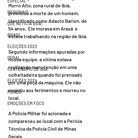
ESPECIAL
Morro Alto, zona rural de Ibiá, 
REGIONAIS
provocou a morte de um homem,  
identificado como Adauto Barion, de 
QUE NOTÍCIA BOA!
54 anos.  Ele morava em Araxá  e 
BRASIL
estava trabalhando na região de Ibiá.
ELEIÇÕES 2022
Segundo informações apuradas por 
GERAL
nossa equipe, a vítima estava 
realizando manutenção em uma 
CENTENÁRIO DE IBIÁ
colheitadeira quando foi prensado 
ELEIÇÕES 2024
por uma peça da máquina. Ele não 
resistiu aos ferimentos e morreu no 
MUNDO
local.
EMOÇÕES EM FOCO
A Polícia Militar foi acionada e 
compareceu ao local com a Perícia 
Técnica da Polícia Civil de Minas 
Gerais.