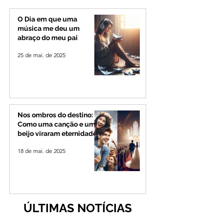
Alto Paranaíba
Minas e Goiás
O Dia em que uma
música me deu um
abraço do meu pai
25 de mai. de 2025
Nos ombros do destino:
Como uma canção e um
beijo viraram eternidade
18 de mai. de 2025
ÚLTIMAS NOTÍCIAS