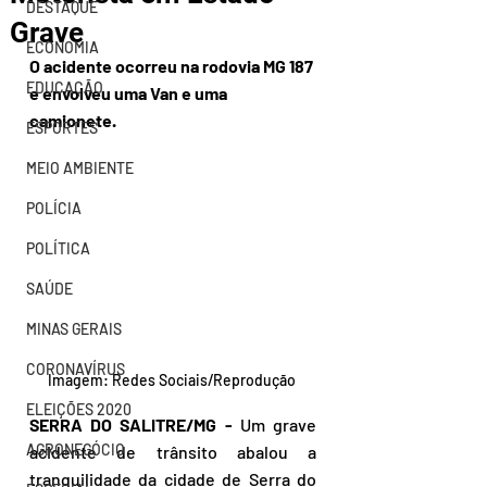
DESTAQUE
Grave
ECONOMIA
O acidente ocorreu na rodovia MG 187 
EDUCAÇÃO
e envolveu uma Van e uma 
camionete. 
ESPORTES
MEIO AMBIENTE
POLÍCIA
POLÍTICA
SAÚDE
MINAS GERAIS
CORONAVÍRUS
Imagem: Redes Sociais/Reprodução 
ELEIÇÕES 2020
SERRA DO SALITRE/MG - 
Um grave 
AGRONEGÓCIO
acidente de trânsito abalou a 
tranquilidade da cidade de Serra do 