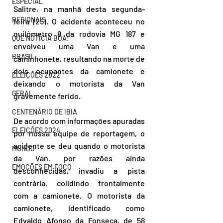
ESPECIAL
Salitre, na manhã desta segunda-
REGIONAIS
feira (25). O acidente aconteceu no 
quilômetro 8 da rodovia MG 187 e 
QUE NOTÍCIA BOA!
envolveu uma Van e uma 
BRASIL
caminhonete, resultando na morte de 
dois ocupantes da camionete e 
ELEIÇÕES 2022
deixando o motorista da Van 
GERAL
gravemente ferido.
CENTENÁRIO DE IBIÁ
De acordo com informações apuradas 
ELEIÇÕES 2024
por nossa equipe de reportagem, o 
acidente se deu quando o motorista 
MUNDO
da Van, por razões ainda 
EMOÇÕES EM FOCO
desconhecidas, invadiu a pista 
contrária, colidindo frontalmente 
com a camionete. O motorista da 
camionete, identificado como 
Edvaldo Afonso da Fonseca, de 58 