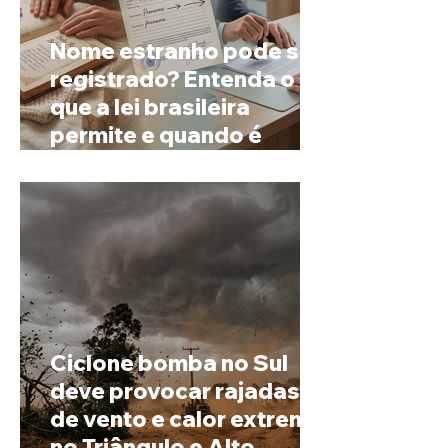
Nome estranho pode ser
registrado? Entenda o
que a lei brasileira
permite e quando é
possível mudar o
prenome
Ciclone bomba no Sul
deve provocar rajadas
de vento e calor extremo
no Triângulo e Alto