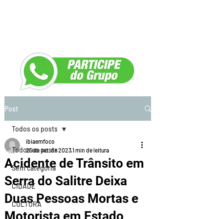
Post
Todos os posts
ibiaemfoco
Todos os posts
25 de set. de 2023
1 min de leitura
Acidente de Trânsito em
Sem categoria
Serra do Salitre Deixa
CIDADE
Duas Pessoas Mortas e
CULTURA
Motorista em Estado