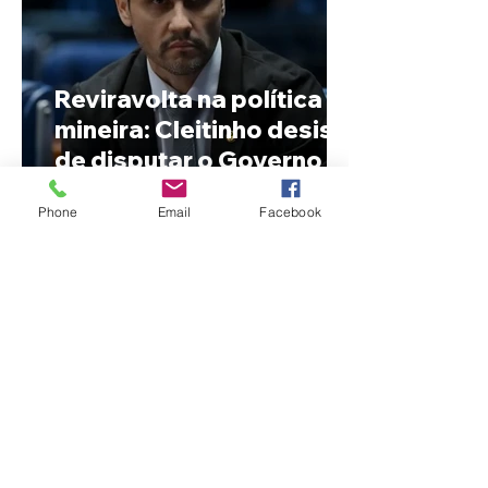
Reviravolta na política
mineira: Cleitinho desiste
de disputar o Governo de
Minas e permanecerá no
Phone
Email
Facebook
Senado
Fechamento da Ponte
Quinca Mariano muda