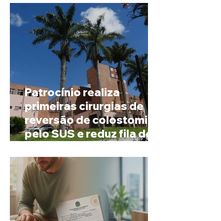
Patrocínio realiza
primeiras cirurgias de
reversão de colostomia
pelo SUS e reduz fila de
espera