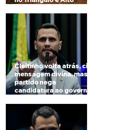
Paranaíba
Cleitinho volta atrás, cita
mensagem divina, mas
partido nega
candidatura ao governo
de Minas