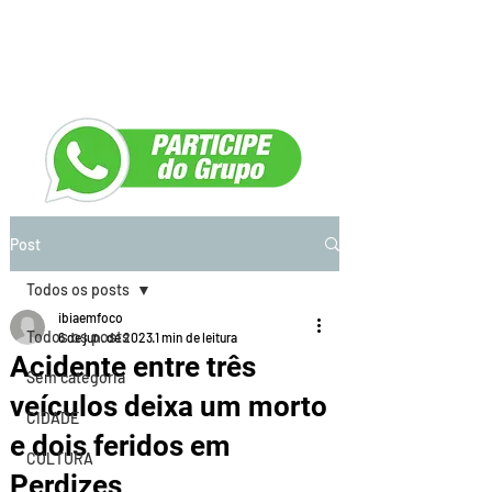
Post
Todos os posts
ibiaemfoco
Todos os posts
6 de jun. de 2023
1 min de leitura
Acidente entre três
Sem categoria
veículos deixa um morto
CIDADE
e dois feridos em
CULTURA
Perdizes