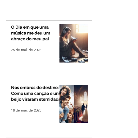
na Zona Rural de Ibiá
BR-365 e na
RomeiroVia duran
período de
peregrinação par
O Dia em que uma
Romaria
música me deu um
abraço do meu pai
25 de mai. de 2025
Nos ombros do destino:
Como uma canção e um
beijo viraram eternidade
18 de mai. de 2025