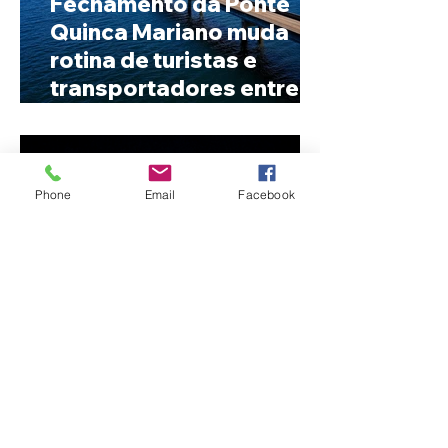
Fechamento da Ponte
Quinca Mariano muda
rotina de turistas e
transportadores entre
Minas e Goiás
Phone
Email
Facebook
Criança de 2 anos morre
em capotamento na Zona
Rural de Ibiá