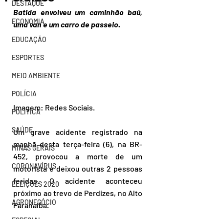
DESTAQUE
Batida envolveu um caminhão baú, 
ECONOMIA
uma van e um carro de passeio. 
EDUCAÇÃO
ESPORTES
MEIO AMBIENTE
POLÍCIA
Imagem: Redes Sociais.
POLÍTICA
SAÚDE
Um grave acidente registrado na 
manhã desta terça-feira (6), na BR-
MINAS GERAIS
452, provocou a morte de um 
CORONAVÍRUS
motorista e deixou outras 2 pessoas 
feridas. O acidente aconteceu 
ELEIÇÕES 2020
próximo ao trevo de Perdizes, no Alto 
AGRONEGÓCIO
Paranaíba. 