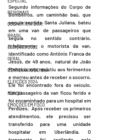
ESPECIAL
Segundo informações do Corpo de 
REGIONAIS
Bombeiros, um caminhão baú, que 
seguia sentido Santa Juliana, bateu 
QUE NOTÍCIA BOA!
em uma van de passageiros que 
BRASIL
seguia no sentido contrário. 
Infelizmente, o motorista da van, 
ELEIÇÕES 2022
identificado como Antônio Franca de 
GERAL
Jesus, de 49 anos,  natural de João 
Pinheiro, não resistiu aos ferimentos 
CENTENÁRIO DE IBIÁ
e morreu antes de receber o socorro. 
ELEIÇÕES 2024
Ele foi encontrado fora do veículo. 
Um passageiro da van ficou ferido e 
MUNDO
foi encaminhado para um hospital em 
EMOÇÕES EM FOCO
Perdizes.  Após receber os primeiros 
atendimentos, ele precisou ser 
transferido para uma unidade 
hospitalar em Uberlândia. O 
transporte foi realizado pelo 