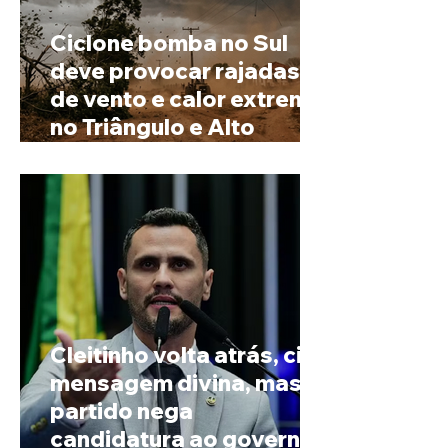
Ciclone bomba no Sul
deve provocar rajadas
de vento e calor extremo
no Triângulo e Alto
Paranaíba
Cleitinho volta atrás, cita
mensagem divina, mas
partido nega
candidatura ao governo