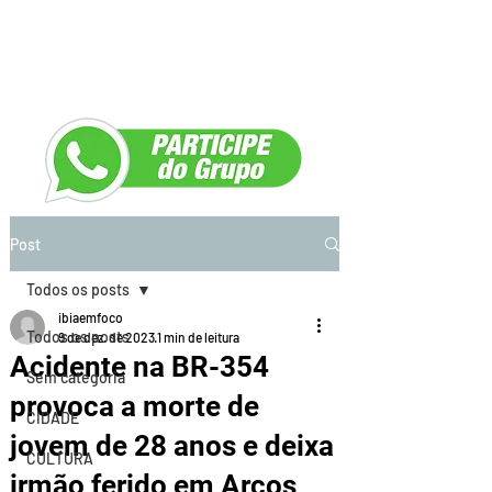
Post
Todos os posts
ibiaemfoco
Todos os posts
9 de dez. de 2023
1 min de leitura
Acidente na BR-354
Sem categoria
provoca a morte de
CIDADE
jovem de 28 anos e deixa
CULTURA
irmão ferido em Arcos