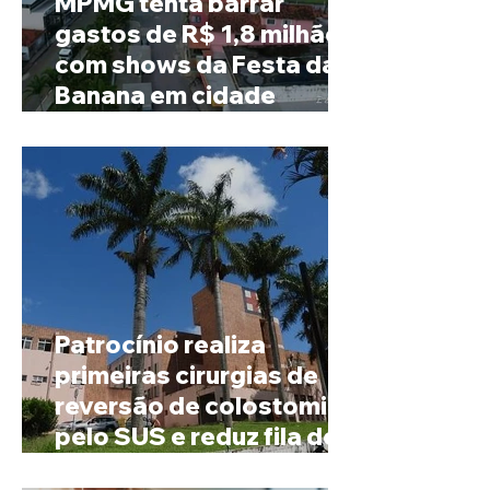
MPMG tenta barrar
gastos de R$ 1,8 milhão
com shows da Festa da
Banana em cidade
mineira de pouco mais de
4 mil habitantes
Patrocínio realiza
primeiras cirurgias de
reversão de colostomia
pelo SUS e reduz fila de
espera