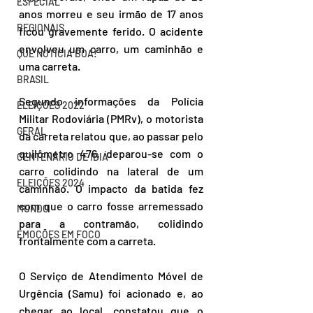
ESPECIAL
anos morreu e seu irmão de 17 anos 
REGIONAIS
ficou gravemente ferido. O acidente 
envolveu um carro, um caminhão e 
QUE NOTÍCIA BOA!
uma carreta. 
BRASIL
Segundo informações da Polícia 
ELEIÇÕES 2022
Militar Rodoviária (PMRv), o motorista 
GERAL
da carreta relatou que, ao passar pelo 
quilômetro 476, deparou-se com o 
CENTENÁRIO DE IBIÁ
carro colidindo na lateral de um 
ELEIÇÕES 2024
caminhão. O impacto da batida fez 
com que o carro fosse arremessado 
MUNDO
para a contramão, colidindo 
EMOÇÕES EM FOCO
frontalmente com a carreta. 
O Serviço de Atendimento Móvel de 
Urgência (Samu) foi acionado e, ao 
chegar ao local, constatou que o 