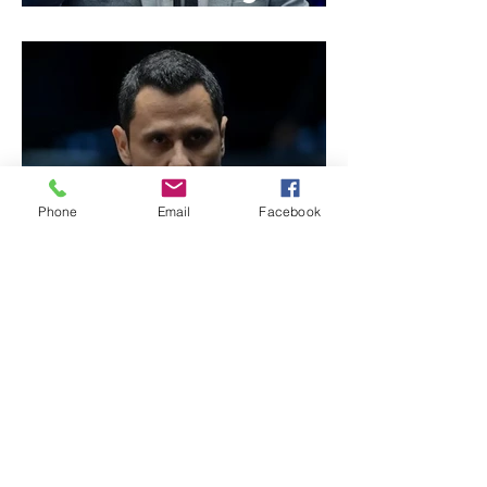
de Minas
Phone
Email
Facebook
Reviravolta na política
mineira: Cleitinho desiste
de disputar o Governo de
Minas e permanecerá no
Senado