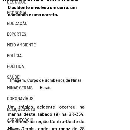
DESTAQUE
O acidente envolveu um carro, um 
ECONOMIA
caminhão e uma carreta. 
EDUCAÇÃO
ESPORTES
MEIO AMBIENTE
POLÍCIA
POLÍTICA
SAÚDE
Imagem: Corpo de Bombeiros de Minas 
Gerais 
MINAS GERAIS
CORONAVÍRUS
Um trágico acidente ocorreu na 
ELEIÇÕES 2020
manhã deste sábado (9) na BR-354, 
AGRONEGÓCIO
em Arcos, na região Centro-Oeste de 
Minas Gerais, onde um rapaz de 28 