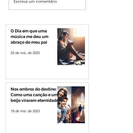
Escreva um comentário
cita mensagem divina,
mineira: Cleitinho
mas partido nega
desiste de disputa
candidatura ao governo
Governo de Minas
de Minas
permanecerá no
Senado
O Dia em que uma
música me deu um
abraço do meu pai
25 de mai. de 2025
Nos ombros do destino:
Como uma canção e um
beijo viraram eternidade
18 de mai. de 2025