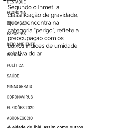
DESTAQUE
Segundo o Inmet, a 
ECONOMIA
classificação de gravidade, 
que se encontra na 
EDUCAÇÃO
categoria “perigo”, reflete a 
ESPORTES
preocupação com os 
MEIO AMBIENTE
baixos índices de umidade 
relativa do ar.
POLÍCIA
POLÍTICA
SAÚDE
MINAS GERAIS
CORONAVÍRUS
ELEIÇÕES 2020
AGRONEGÓCIO
A cidade de Ibiá, assim como outros 