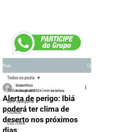
Post
Todos os posts
ibiaemfoco
Todos os posts
4 de set. de 2024
1 min de leitura
Alerta de perigo: Ibiá
Sem categoria
poderá ter clima de
CIDADE
deserto nos próximos
CULTURA
dias