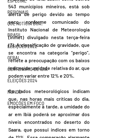
ESPECIAL
543 municípios mineiros, está sob 
REGIONAIS
alerta de perigo devido ao tempo 
seco, conforme comunicado do 
QUE NOTÍCIA BOA!
Instituto Nacional de Meteorologia 
BRASIL
(Inmet) divulgado nesta terça-feira 
(3). A classificação de gravidade, que 
ELEIÇÕES 2022
se encontra na categoria “perigo”, 
GERAL
reflete a preocupação com os baixos 
índices de umidade relativa do ar, que 
CENTENÁRIO DE IBIÁ
podem variar entre 12% e 20%.
ELEIÇÕES 2024
Os dados meteorológicos indicam 
MUNDO
que, nas horas mais críticas do dia, 
EMOÇÕES EM FOCO
especialmente à tarde, a umidade do 
ar em Ibiá poderá se aproximar dos 
níveis encontrados no deserto do 
Saara, que possui índices em torno 
de 12%. Essa comparação alarmante 