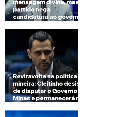
mensagem divina, mas
partido nega
candidatura ao governo
de Minas
Reviravolta na política
mineira: Cleitinho desiste
de disputar o Governo de
Minas e permanecerá no
Senado