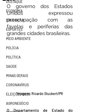
DESTAQUE
O governo dos Estados 
ECONOMIA
Unidos expressou 
preocupação com as 
EDUCAÇÃO
favelas e periferias das 
ESPORTES
grandes cidades brasileiras.
MEIO AMBIENTE
POLÍCIA
POLÍTICA
SAÚDE
MINAS GERAIS
CORONAVÍRUS
Imagem: Ricardo Stuckert/PR
ELEIÇÕES 2020
AGRONEGÓCIO
O Departamento de Estado do 