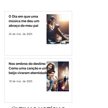
mas partido nega
desiste de disputa
candidatura ao governo
Governo de Minas
de Minas
permanecerá no
Senado
O Dia em que uma
música me deu um
abraço do meu pai
25 de mai. de 2025
Nos ombros do destino:
Como uma canção e um
beijo viraram eternidade
18 de mai. de 2025