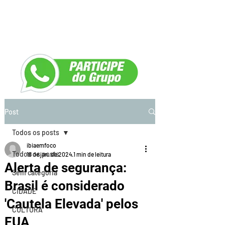
Post
Todos os posts
ibiaemfoco
Todos os posts
18 de jan. de 2024
1 min de leitura
Alerta de segurança:
Sem categoria
Brasil é considerado
CIDADE
'Cautela Elevada' pelos
CULTURA
EUA