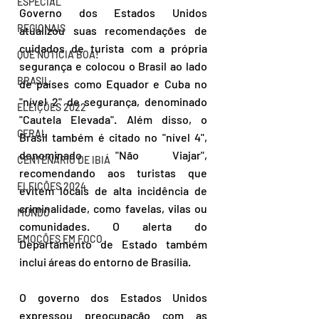
ESPECIAL
Governo dos Estados Unidos 
REGIONAIS
atualizou suas recomendações de 
cuidados de turista com a própria 
QUE NOTÍCIA BOA!
segurança e colocou o Brasil ao lado 
BRASIL
de países como Equador e Cuba no 
"nível 2" de segurança, denominado 
ELEIÇÕES 2022
"Cautela Elevada". Além disso, o 
GERAL
Brasil também é citado no "nível 4", 
denominado "Não Viajar", 
CENTENÁRIO DE IBIÁ
recomendando aos turistas que 
ELEIÇÕES 2024
evitem locais de alta incidência de 
criminalidade, como favelas, vilas ou 
MUNDO
comunidades. O alerta do 
EMOÇÕES EM FOCO
Departamento de Estado também 
inclui áreas do entorno de Brasília.
O governo dos Estados Unidos 
expressou preocupação com as 