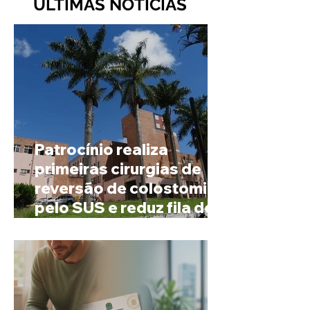
ÚLTIMAS NOTÍCIAS
Patrocínio realiza
primeiras cirurgias de
reversão de colostomia
pelo SUS e reduz fila de
espera