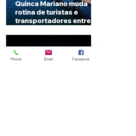
Quinca Mariano muda
rotina de turistas e
transportadores entre
Minas e Goiás
Phone
Email
Facebook
Criança de 2 anos morre
em capotamento na Zona
Rural de Ibiá