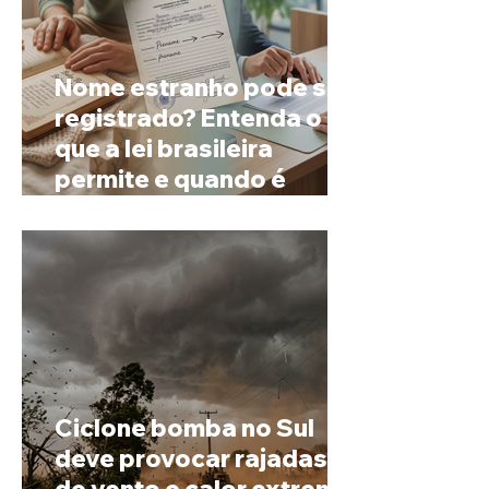
Nome estranho pode ser
registrado? Entenda o
que a lei brasileira
permite e quando é
possível mudar o
prenome
Ciclone bomba no Sul
deve provocar rajadas
de vento e calor extremo