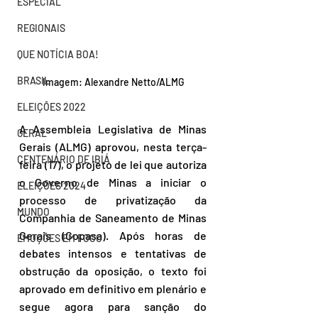
ESPECIAL
REGIONAIS
QUE NOTÍCIA BOA!
BRASIL
Imagem: Alexandre Netto/ALMG
ELEIÇÕES 2022
A Assembleia Legislativa de Minas 
GERAL
Gerais (ALMG) aprovou, nesta terça-
CENTENÁRIO DE IBIÁ
feira (17), o projeto de lei que autoriza 
o Governo de Minas a iniciar o 
ELEIÇÕES 2024
processo de privatização da 
MUNDO
Companhia de Saneamento de Minas 
Gerais (Copasa). Após horas de 
EMOÇÕES EM FOCO
debates intensos e tentativas de 
obstrução da oposição, o texto foi 
aprovado em definitivo em plenário e 
segue agora para sanção do 