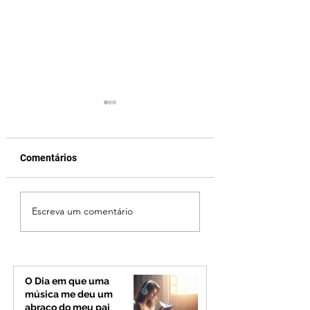
Comentários
Ciclone bomba no Sul
Cleitinho volta atr
Escreva um comentário
deve provocar rajadas
cita mensagem di
de vento e calor
mas partido nega
extremo no Triângulo e
candidatura ao g
Alto Paranaíba
de Minas
O Dia em que uma
música me deu um
abraço do meu pai