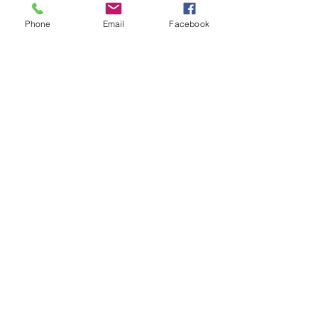
reversão de colostomia
Phone
Email
Facebook
pelo SUS e reduz fila de
espera
Nome estranho pode ser
registrado? Entenda o
que a lei brasileira
permite e quando é
possível mudar o
prenome