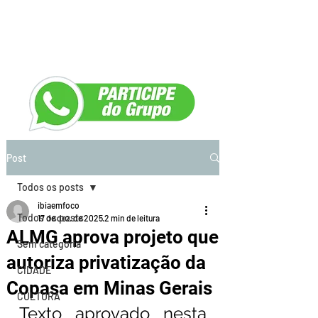
Post
Todos os posts
ibiaemfoco
Todos os posts
17 de dez. de 2025
2 min de leitura
ALMG aprova projeto que
Sem categoria
autoriza privatização da
CIDADE
Copasa em Minas Gerais
CULTURA
Texto aprovado nesta 