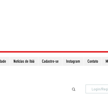
idade
Notícias de Ibiá
Cadastre-se
Instagram
Contato
M
Atualize a página para ver as novas notícias
Login/Reg