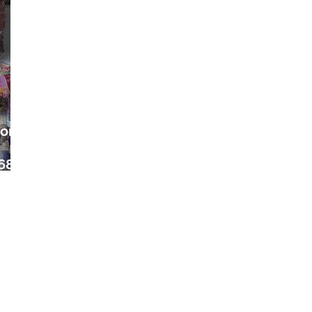
ora
68