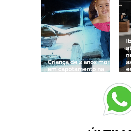
I
a
n
Criança de 2 anos morre
a
em capotamento na
e
Zona Rural de Ibiá
c
r