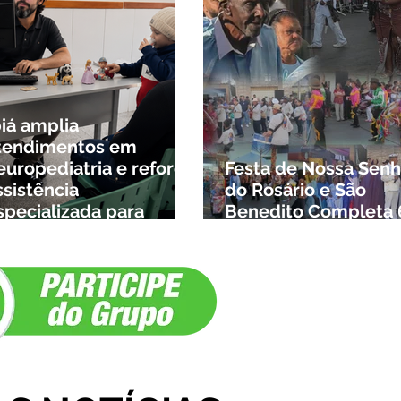
biá amplia
tendimentos em
europediatria e reforça
Festa de Nossa Senh
ssistência
do Rosário e São
specializada para
Benedito Completa 
rianças da cidade e da
Anos em Ibiá
egião