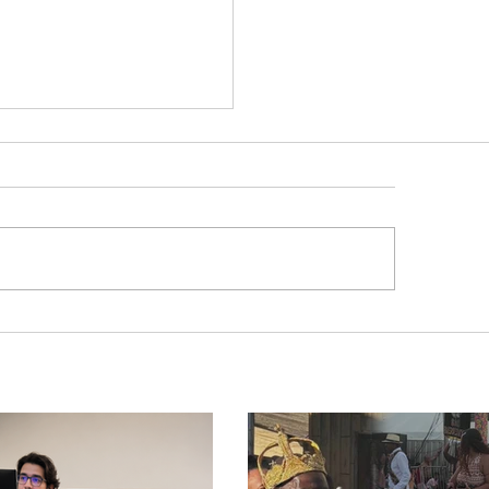
lone bomba no Sul deve
ocar rajadas de vento
lor extremo no
ngulo e Alto Paranaíba