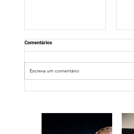
Comentários
Escreva um comentário
Nome estranho pode ser
Cic
registrado? Entenda o que
prov
a lei brasileira permite e
e ca
quando é possível mudar o
Triâ
prenome