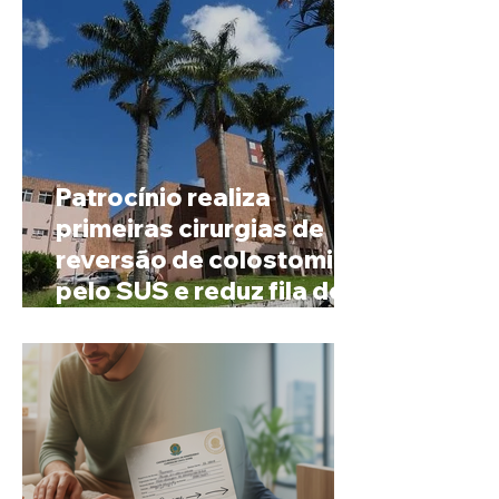
Patrocínio realiza
primeiras cirurgias de
reversão de colostomia
pelo SUS e reduz fila de
espera