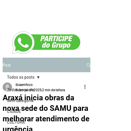
Post
Todos os posts
ibiaemfoco
Todos os posts
8 de mai. de 2025
2 min de leitura
Araxá inicia obras da
Sem categoria
nova sede do SAMU para
CIDADE
melhorar atendimento de
CULTURA
urgência