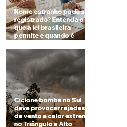
Nome estranho pode ser
registrado? Entenda o
que a lei brasileira
permite e quando é
possível mudar o
prenome
Ciclone bomba no Sul
deve provocar rajadas
de vento e calor extremo
no Triângulo e Alto