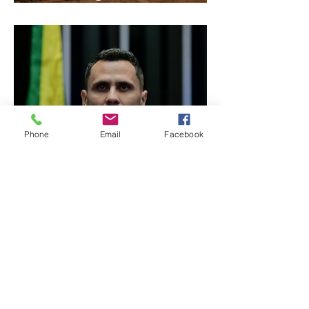
Paranaíba
Phone
Email
Facebook
Cleitinho volta atrás, cita
mensagem divina, mas
partido nega
candidatura ao governo
de Minas