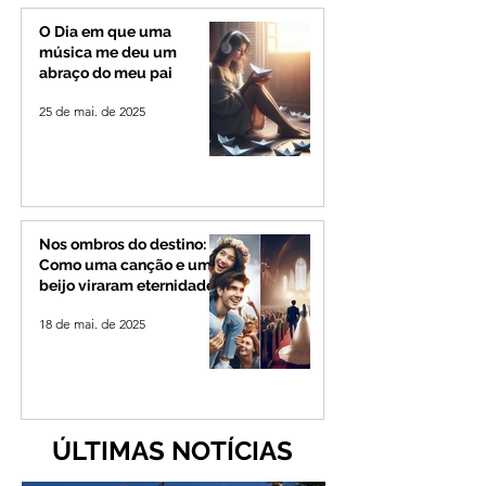
Alto Paranaíba
período de
peregrinação par
O Dia em que uma
Romaria
música me deu um
abraço do meu pai
25 de mai. de 2025
Nos ombros do destino:
Como uma canção e um
beijo viraram eternidade
18 de mai. de 2025
ÚLTIMAS NOTÍCIAS