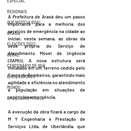
ESPECIAL
REGIONAIS
A Prefeitura de Araxá deu um passo 
QUE NOTÍCIA BOA!
importante para a melhoria dos 
serviços de emergência na cidade ao 
BRASIL
iniciar, nesta semana, as obras da 
ELEIÇÕES 2022
sede própria do Serviço de 
Atendimento Móvel de Urgência 
GERAL
(SAMU). A nova estrutura será 
CENTENÁRIO DE IBIÁ
instalada em um terreno cedido pelo 
Corpo de Bombeiros, garantindo mais 
ELEIÇÕES 2024
agilidade e eficiência no atendimento 
MUNDO
à população em situações de 
urgência e emergência.
EMOÇÕES EM FOCO
A execução da obra ficará a cargo da 
M Y Engenharia e Prestação de 
Serviços Ltda, de Uberlândia, que 