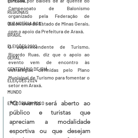
pintada por balões de ar quente do 
ESPECIAL
Campeonato de Balonismo 
REGIONAIS
organizado pela Federação de 
Balonismo do Estado de Minas Gerais, 
QUE NOTÍCIA BOA!
com o apoio da Prefeitura de Araxá.
BRASIL
ELEIÇÕES 2022
O superintendente de Turismo, 
Ricardo Ruas, diz que o apoio ao 
GERAL
evento vem de encontro às 
CENTENÁRIO DE IBIÁ
estratégias definidas pelo Plano 
Municipal de Turismo para fomentar o 
ELEIÇÕES 2024
setor em Araxá.
MUNDO
"O evento será aberto ao 
EMOÇÕES EM FOCO
público e turistas que 
apreciam a modalidade 
esportiva ou que desejam 