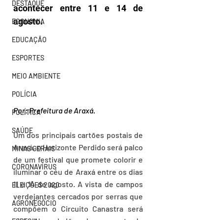
DESTAQUE
acontecer entre 11 e 14 de 
agosto.
ECONOMIA
EDUCAÇÃO
ESPORTES
MEIO AMBIENTE
POLÍCIA
Por: Prefeitura de Araxá.
POLÍTICA
SAÚDE
Um dos principais cartões postais de 
Araxá, o Horizonte Perdido será palco 
MINAS GERAIS
de um festival que promete colorir e 
CORONAVÍRUS
iluminar o céu de Araxá entre os dias 
11 e 14 de agosto. A vista de campos 
ELEIÇÕES 2020
verdejantes cercados por serras que 
AGRONEGÓCIO
compõem o Circuito Canastra será 