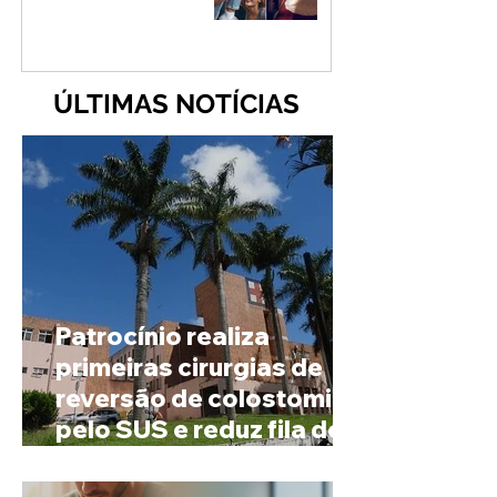
ÚLTIMAS NOTÍCIAS
Patrocínio realiza
primeiras cirurgias de
reversão de colostomia
pelo SUS e reduz fila de
espera