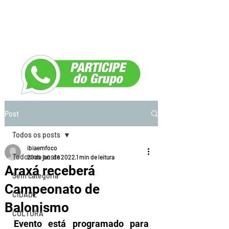
Post
Todos os posts
ibiaemfoco
Todos os posts
29 de jun. de 2022
1 min de leitura
Araxá receberá
Sem categoria
Campeonato de
CIDADE
Balonismo
CULTURA
Evento está programado para 