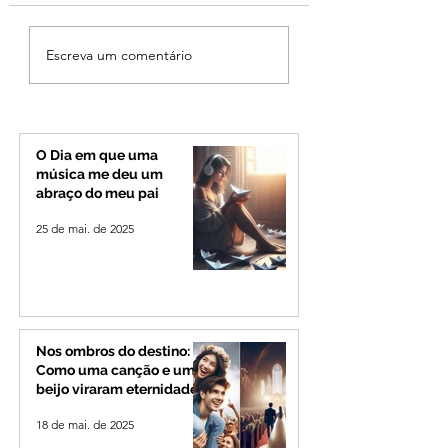
Cleitinho volta atrás,
Reviravolta na pol
Escreva um comentário
cita mensagem divina,
mineira: Cleitinho
mas partido nega
desiste de disputa
candidatura ao governo
Governo de Minas
de Minas
permanecerá no
Senado
O Dia em que uma
música me deu um
abraço do meu pai
25 de mai. de 2025
Nos ombros do destino:
Como uma canção e um
beijo viraram eternidade
18 de mai. de 2025