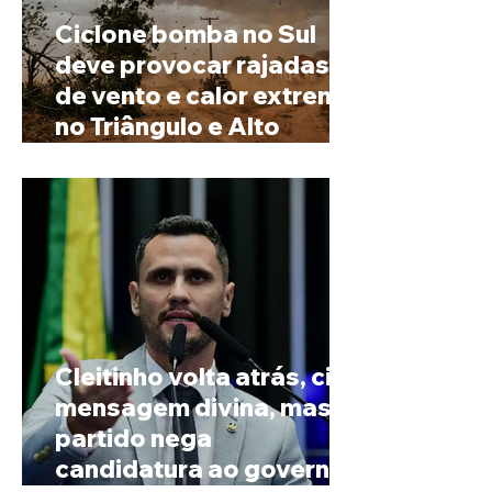
Ciclone bomba no Sul
deve provocar rajadas
de vento e calor extremo
no Triângulo e Alto
Paranaíba
Cleitinho volta atrás, cita
mensagem divina, mas
partido nega
candidatura ao governo