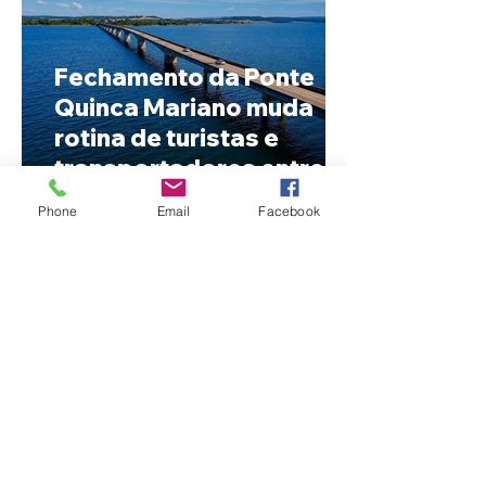
Fechamento da Ponte
Quinca Mariano muda
rotina de turistas e
transportadores entre
Minas e Goiás
Phone
Email
Facebook
Criança de 2 anos morre