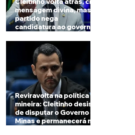
Cleitinho volta atrás, cita
mensagem divina, mas
partido nega
candidatura ao governo
de Minas
Reviravolta na política
mineira: Cleitinho desiste
de disputar o Governo de
Minas e permanecerá no
Senado