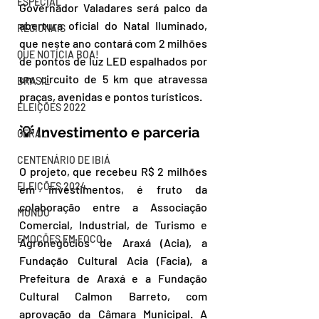
ESPECIAL
Governador Valadares será palco da 
abertura oficial do Natal Iluminado, 
REGIONAIS
que neste ano contará com 2 milhões 
QUE NOTÍCIA BOA!
de pontos de luz LED espalhados por 
um circuito de 5 km que atravessa 
BRASIL
praças, avenidas e pontos turísticos.
ELEIÇÕES 2022
💡 Investimento e parceria
GERAL
CENTENÁRIO DE IBIÁ
O projeto, que recebeu R$ 2 milhões 
ELEIÇÕES 2024
em investimentos, é fruto da 
colaboração entre a Associação 
MUNDO
Comercial, Industrial, de Turismo e 
EMOÇÕES EM FOCO
Agronegócios de Araxá (Acia), a 
Fundação Cultural Acia (Facia), a 
Prefeitura de Araxá e a Fundação 
Cultural Calmon Barreto, com 
aprovação da Câmara Municipal. A 