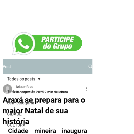
Post
Todos os posts
ibiaemfoco
Todos os posts
19 de nov. de 2025
2 min de leitura
Araxá se prepara para o
Sem categoria
maior Natal de sua
CIDADE
história
CULTURA
Cidade mineira inaugura 