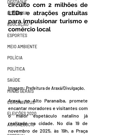
DESTAQUE
circuito com 2 milhões de 
LEDs e atrações gratuitas 
ECONOMIA
para impulsionar turismo e 
EDUCAÇÃO
comércio local
ESPORTES
MEIO AMBIENTE
POLÍCIA
POLÍTICA
SAÚDE
Imagem: Prefeitura de Araxá/Divulgação.
MINAS GERAIS
Araxá, no Alto Paranaíba, promete 
CORONAVÍRUS
encantar moradores e visitantes com 
ELEIÇÕES 2020
o maior espetáculo natalino já 
realizado na cidade. No dia 19 de 
AGRONEGÓCIO
novembro de 2025, às 19h, a Praça 