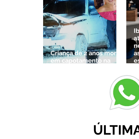
I
a
n
Criança de 2 anos morre
a
em capotamento na
e
Zona Rural de Ibiá
c
r
ÚLTIM