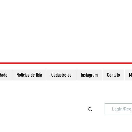
idade
Notícias de Ibiá
Cadastre-se
Instagram
Contato
M
Atualize a página para ver as novas notícias
Login/Reg