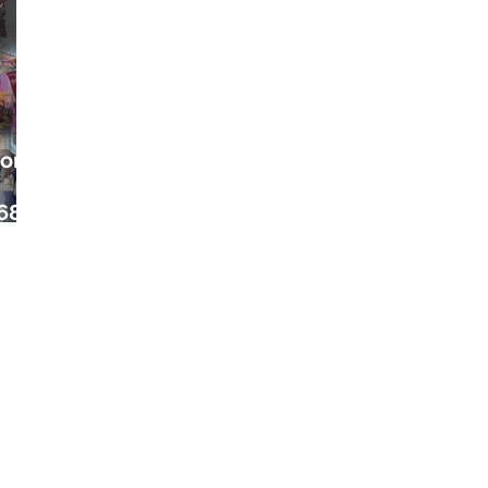
ora
68