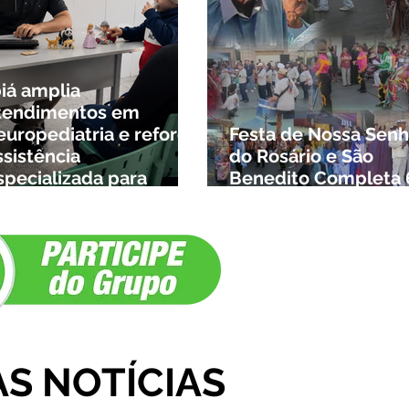
biá amplia
tendimentos em
europediatria e reforça
Festa de Nossa Senh
ssistência
do Rosário e São
specializada para
Benedito Completa 
rianças da cidade e da
Anos em Ibiá
egião
AS NOTÍCIAS