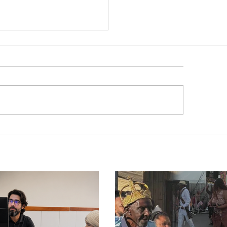
hamento da Ponte
nca Mariano muda
na de turistas e
sportadores entre
as e Goiás