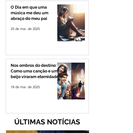
de 4 mil habitantes
O Dia em que uma
música me deu um
abraço do meu pai
25 de mai. de 2025
Nos ombros do destino:
Como uma canção e um
beijo viraram eternidade
18 de mai. de 2025
ÚLTIMAS NOTÍCIAS