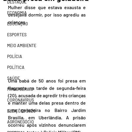
DESTAQUE
Mulher disse que estava exausta e 
ECONOMIA
desejava dormir, por isso agrediu as 
crianças.
EDUCAÇÃO
ESPORTES
MEIO AMBIENTE
POLÍCIA
POLÍTICA
SAÚDE
Uma babá de 50 anos foi presa em 
flagrante na tarde de segunda-feira 
MINAS GERAIS
(20), acusada de agredir três crianças 
CORONAVÍRUS
e manter uma delas presa dentro de 
uma geladeira no Bairro Jardim 
ELEIÇÕES 2020
Brasília, em Uberlândia. A prisão 
AGRONEGÓCIO
ocorreu após vizinhos denunciarem 