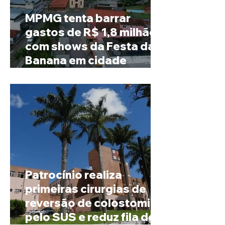
MPMG tenta barrar
gastos de R$ 1,8 milhão
com shows da Festa da
Banana em cidade
mineira de pouco mais de
4 mil habitantes
Patrocínio realiza
primeiras cirurgias de
reversão de colostomia
pelo SUS e reduz fila de