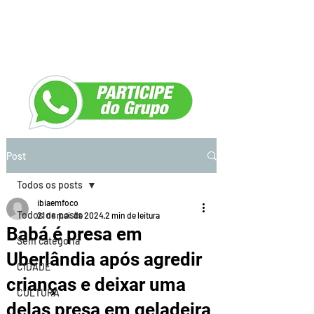
Post
Todos os posts
ibiaemfoco
Todos os posts
21 de mai. de 2024
2 min de leitura
Babá é presa em
Sem categoria
Uberlândia após agredir
CIDADE
crianças e deixar uma
CULTURA
delas presa em geladeira