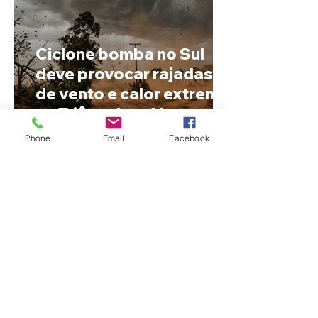
Ciclone bomba no Sul
deve provocar rajadas
de vento e calor extremo
no Triângulo e Alto
Paranaíba
Phone
Email
Facebook
Cleitinho volta atrás, cita
mensagem divina, mas
partido nega