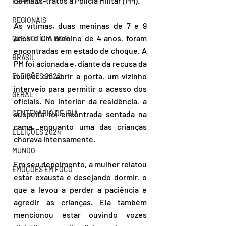
os maus-tratos à Polícia Militar (PM).
ESPECIAL
REGIONAIS
As vítimas, duas meninas de 7 e 9 
anos e um menino de 4 anos, foram 
QUE NOTÍCIA BOA!
encontradas em estado de choque. A 
BRASIL
PM foi acionada e, diante da recusa da 
mulher em abrir a porta, um vizinho 
ELEIÇÕES 2022
interveio para permitir o acesso dos 
GERAL
oficiais. No interior da residência, a 
suspeita foi encontrada sentada na 
CENTENÁRIO DE IBIÁ
cama, enquanto uma das crianças 
ELEIÇÕES 2024
chorava intensamente.
MUNDO
Em seu depoimento, a mulher relatou 
EMOÇÕES EM FOCO
estar exausta e desejando dormir, o 
que a levou a perder a paciência e 
agredir as crianças. Ela também 
mencionou estar ouvindo vozes 