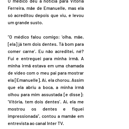
O médico deu a notícia para Vitória 
Ferreira, mãe de Emanuelle, mas ela 
só acreditou depois que viu, e levou 
um grande susto.
“O médico falou comigo: ‘olha, mãe, 
[ela] já tem dois dentes. Tá bom para 
comer carne’. Eu não acreditei, né? 
Fui e entreguei para minha irmã. A 
minha irmã estava em uma chamada 
de vídeo com o meu pai para mostrar 
ela [Emanuelle]. Aí, ela chorou. Assim 
que ela abriu a boca, a minha irmã 
olhou para mim assustada [e disse]: 
‘Vitória, tem dois dentes’. Aí, ela me 
mostrou os dentes e fiquei 
impressionada”, contou a mamãe em 
entrevista ao canal Inter TV.