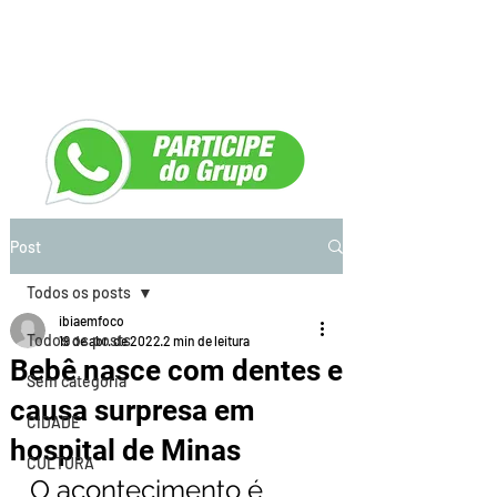
Post
Todos os posts
ibiaemfoco
Todos os posts
19 de abr. de 2022
2 min de leitura
Bebê nasce com dentes e
Sem categoria
causa surpresa em
CIDADE
hospital de Minas
CULTURA
O acontecimento é 