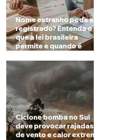
Nome estranho pode ser
registrado? Entenda o
que a lei brasileira
permite e quando é
possível mudar o
prenome
Ciclone bomba no Sul
deve provocar rajadas
de vento e calor extremo