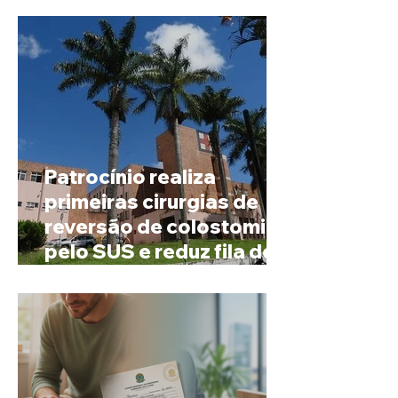
Patrocínio realiza
primeiras cirurgias de
reversão de colostomia
pelo SUS e reduz fila de
espera