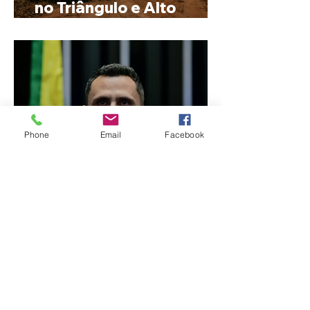
no Triângulo e Alto
Paranaíba
Phone
Email
Facebook
Cleitinho volta atrás, cita
mensagem divina, mas
partido nega
candidatura ao governo
de Minas