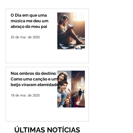
candidatura ao governo
Governo de Minas
de Minas
permanecerá no
Senado
O Dia em que uma
música me deu um
abraço do meu pai
25 de mai. de 2025
Nos ombros do destino:
Como uma canção e um
beijo viraram eternidade
18 de mai. de 2025
ÚLTIMAS NOTÍCIAS