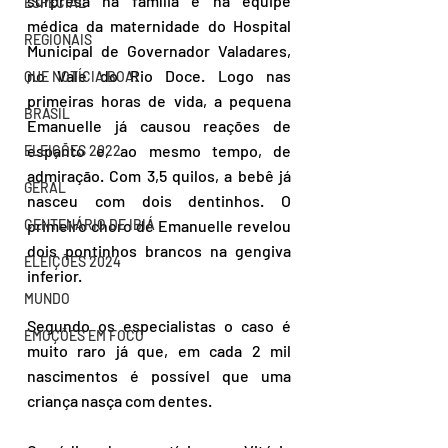
surpresa na família e na equipe 
ESPECIAL
médica da maternidade do Hospital 
REGIONAIS
Municipal de Governador Valadares, 
no Vale do Rio Doce. Logo nas 
QUE NOTÍCIA BOA!
primeiras horas de vida, a pequena 
BRASIL
Emanuelle já causou reações de 
espanto e, ao mesmo tempo, de 
ELEIÇÕES 2022
admiração. Com 3,5 quilos, a bebê já 
GERAL
nasceu com dois dentinhos. O 
CENTENÁRIO DE IBIÁ
primeiro choro de Emanuelle revelou 
dois pontinhos brancos na gengiva 
ELEIÇÕES 2024
inferior.
MUNDO
Segundo os especialistas o caso é 
EMOÇÕES EM FOCO
muito raro já que, em cada 2 mil 
nascimentos é possível que uma 
criança nasça com dentes.