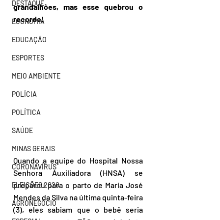
DESTAQUE
grandalhões, mas esse quebrou o 
recorde!  
ECONOMIA
EDUCAÇÃO
ESPORTES
MEIO AMBIENTE
POLÍCIA
POLÍTICA
SAÚDE
MINAS GERAIS
Quando a equipe do Hospital Nossa 
CORONAVÍRUS
Senhora Auxiliadora (HNSA) se 
preparou para o parto de Maria José 
ELEIÇÕES 2020
Mendes da Silva na última quinta-feira 
AGRONEGÓCIO
(3), eles sabiam que o bebê seria 