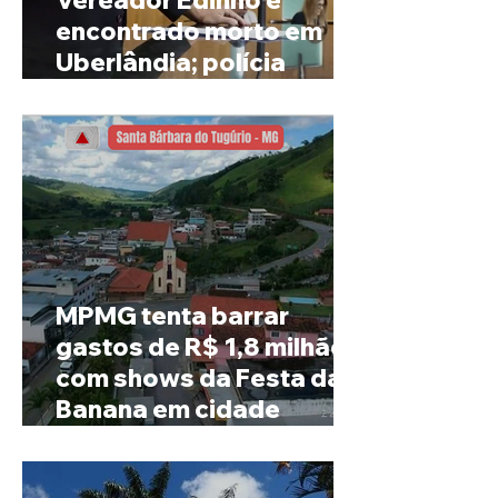
Vereador Edinho é
encontrado morto em
Uberlândia; polícia
investiga o caso
MPMG tenta barrar
gastos de R$ 1,8 milhão
com shows da Festa da
Banana em cidade
mineira de pouco mais de
4 mil habitantes