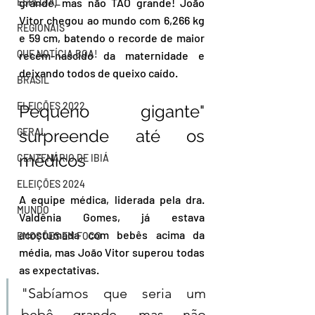
ESPECIAL
grande, mas não TÃO grande! João 
Vitor chegou ao mundo com 6,266 kg 
REGIONAIS
e 59 cm, batendo o recorde de maior 
QUE NOTÍCIA BOA!
recém-nascido da maternidade e 
deixando todos de queixo caído.  
BRASIL
ELEIÇÕES 2022
Pequeno gigante" 
GERAL
surpreende até os 
médicos  
CENTENÁRIO DE IBIÁ
ELEIÇÕES 2024
A equipe médica, liderada pela dra. 
MUNDO
Valdênia Gomes, já estava 
acostumada com bebês acima da 
EMOÇÕES EM FOCO
média, mas João Vitor superou todas 
as expectativas.  
"Sabíamos que seria um 
bebê grande, mas não 