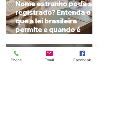
Nome estranho pode ser
registrado? Entenda o
que a lei brasileira
permite e quando é
possível mudar o
prenome
Phone
Email
Facebook
Ciclone bomba no Sul
deve provocar rajadas
de vento e calor extremo
no Triângulo e Alto
Paranaíba