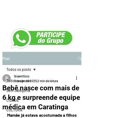
Post
Todos os posts
ibiaemfoco
Todos os posts
7 de abr. de 2025
2 min de leitura
Bebê nasce com mais de
Sem categoria
6 kg e surpreende equipe
CIDADE
médica em Caratinga
CULTURA
Mamãe já estava acostumada a filhos 