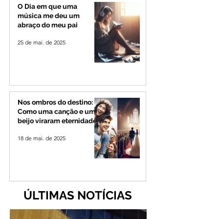
de 4 mil habitantes
O Dia em que uma
música me deu um
abraço do meu pai
25 de mai. de 2025
Nos ombros do destino:
Como uma canção e um
beijo viraram eternidade
18 de mai. de 2025
ÚLTIMAS NOTÍCIAS