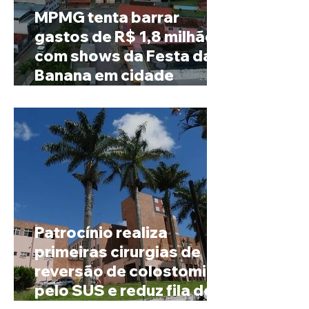
MPMG tenta barrar
gastos de R$ 1,8 milhão
com shows da Festa da
Banana em cidade
mineira de pouco mais de
4 mil habitantes
Patrocínio realiza
primeiras cirurgias de
reversão de colostomia
pelo SUS e reduz fila de