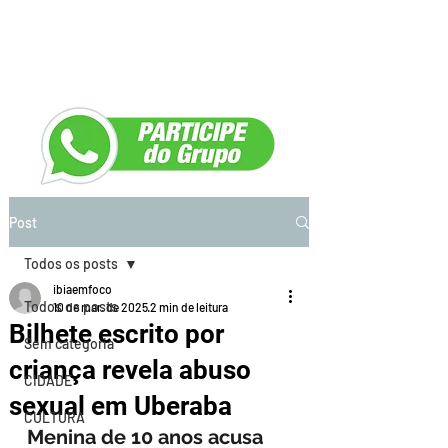
Post
Todos os posts
ibiaemfoco
Todos os posts
10 de mar. de 2025
2 min de leitura
Bilhete escrito por
Sem categoria
criança revela abuso
CIDADE
sexual em Uberaba
CULTURA
Menina de 10 anos acusa 