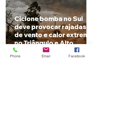
Ciclone bomba no Sul
deve provocar rajadas
de vento e calor extremo
no Triângulo e Alto
Paranaíba
Phone
Email
Facebook
Cleitinho volta atrás, cita
mensagem divina, mas
partido nega