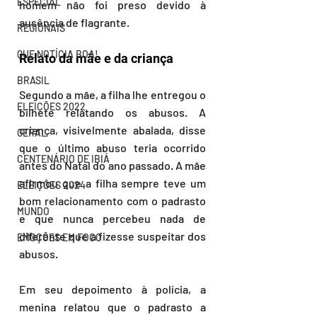
ESPECIAL
homem não foi preso devido à 
ausência de flagrante.
REGIONAIS
QUE NOTÍCIA BOA!
Relato da mãe e da criança
BRASIL
Segundo a mãe, a filha lhe entregou o 
ELEIÇÕES 2022
bilhete relatando os abusos. A 
criança, visivelmente abalada, disse 
GERAL
que o último abuso teria ocorrido 
CENTENÁRIO DE IBIÁ
antes do Natal do ano passado. A mãe 
afirmou que a filha sempre teve um 
ELEIÇÕES 2024
bom relacionamento com o padrasto 
MUNDO
e que nunca percebeu nada de 
diferente que a fizesse suspeitar dos 
EMOÇÕES EM FOCO
abusos.
Em seu depoimento à polícia, a 
menina relatou que o padrasto a 