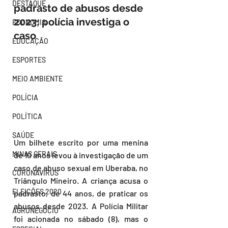
DESTAQUE
padrasto de abusos desde 
2023; polícia investiga o 
ECONOMIA
caso
EDUCAÇÃO
ESPORTES
MEIO AMBIENTE
POLÍCIA
POLÍTICA
SAÚDE
Um bilhete escrito por uma menina 
MINAS GERAIS
de 10 anos levou à investigação de um 
caso de abuso sexual em Uberaba, no 
CORONAVÍRUS
Triângulo Mineiro. A criança acusa o 
ELEIÇÕES 2020
padrasto, de 44 anos, de praticar os 
abusos desde 2023. A Polícia Militar 
AGRONEGÓCIO
foi acionada no sábado (8), mas o 