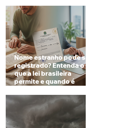
espera
Nome estranho pode ser
registrado? Entenda o
que a lei brasileira
permite e quando é
possível mudar o
prenome