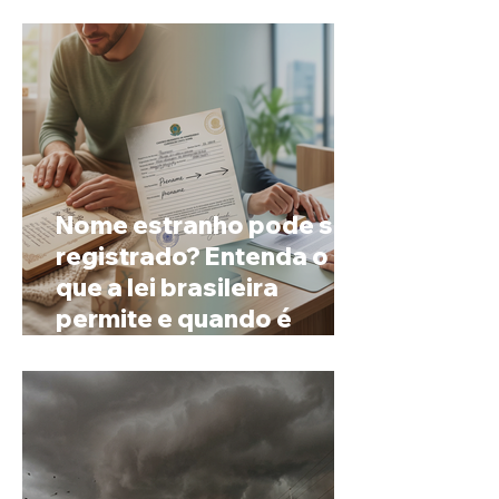
espera
Nome estranho pode ser
registrado? Entenda o
que a lei brasileira
permite e quando é
possível mudar o
prenome