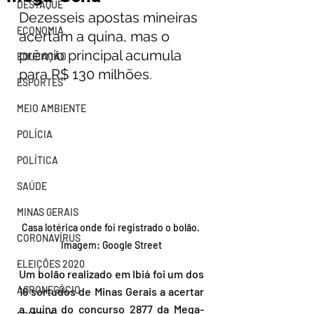
DESTAQUE
Dezesseis apostas mineiras 
ECONOMIA
acertam a quina, mas o 
prêmio principal acumula 
EDUCAÇÃO
para R$ 130 milhões.
ESPORTES
MEIO AMBIENTE
POLÍCIA
POLÍTICA
SAÚDE
MINAS GERAIS
Casa lotérica onde foi registrado o bolão. 
CORONAVÍRUS
Imagem: Google Street
ELEIÇÕES 2020
Um bolão realizado em Ibiá foi um dos 
AGRONEGÓCIO
16 sortudos de Minas Gerais a acertar 
a quina do concurso 2877 da Mega-