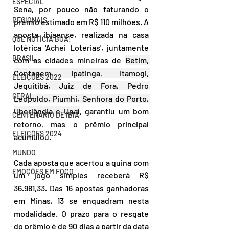
ESPECIAL
Sena, por pouco não faturando o 
REGIONAIS
prêmio estimado em R$ 110 milhões. A 
aposta ibiaense, realizada na casa 
QUE NOTÍCIA BOA!
lotérica 'Achei Loterias', juntamente 
BRASIL
com as cidades mineiras de 
Betim, 
Contagem, Ipatinga, Itamogi, 
ELEIÇÕES 2022
Jequitibá, Juiz de Fora, Pedro 
GERAL
Leopoldo, Piumhi, Senhora do Porto, 
Uberlândia e Unaí
, garantiu um bom 
CENTENÁRIO DE IBIÁ
retorno, mas o prêmio principal 
ELEIÇÕES 2024
acumulou.
MUNDO
Cada aposta que acertou a quina com 
EMOÇÕES EM FOCO
um jogo simples receberá R$ 
36.981,33. Das 16 apostas ganhadoras 
em Minas, 13 se enquadram nesta 
modalidade. O prazo para o resgate 
do prêmio é de 90 dias a partir da data 