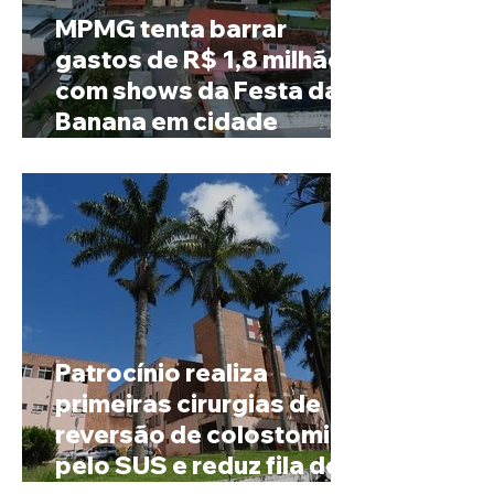
MPMG tenta barrar
gastos de R$ 1,8 milhão
com shows da Festa da
Banana em cidade
mineira de pouco mais de
4 mil habitantes
Patrocínio realiza
primeiras cirurgias de
reversão de colostomia
pelo SUS e reduz fila de