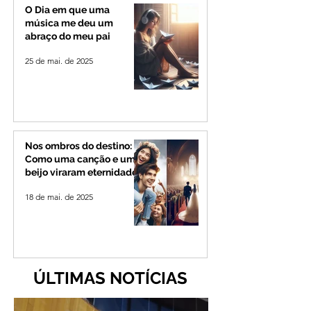
de 4 mil habitantes
O Dia em que uma
música me deu um
abraço do meu pai
25 de mai. de 2025
Nos ombros do destino:
Como uma canção e um
beijo viraram eternidade
18 de mai. de 2025
ÚLTIMAS NOTÍCIAS