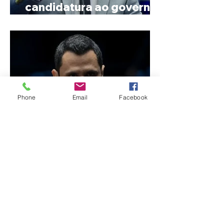
candidatura ao governo
de Minas
Phone
Email
Facebook
Reviravolta na política
mineira: Cleitinho desiste
de disputar o Governo de
Minas e permanecerá no
Senado