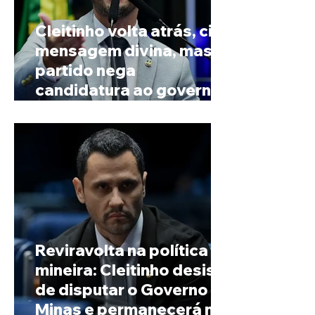
Cleitinho volta atrás, cita
mensagem divina, mas
partido nega
candidatura ao governo
de Minas
Reviravolta na política
mineira: Cleitinho desiste
de disputar o Governo de
Minas e permanecerá no