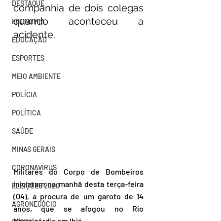
DESTAQUE
companhia de dois colegas 
quando aconteceu a 
ECONOMIA
acidente. 
EDUCAÇÃO
ESPORTES
MEIO AMBIENTE
POLÍCIA
POLÍTICA
SAÚDE
MINAS GERAIS
CORONAVÍRUS
Militares do Corpo de Bombeiros 
iniciaram na manhã desta terça-feira 
ELEIÇÕES 2020
(04), a procura de um garoto de 14 
AGRONEGÓCIO
anos, que se afogou no Rio 
Misericórdia em Ibiá.