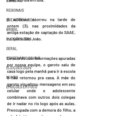
ESPECIAL
REGIONAIS
O acidente ocorreu na tarde de 
QUE NOTÍCIA BOA!
ontem (3), nas proximidades da 
BRASIL
antiga estação de captação do SAAE, 
no bairro São João. 
ELEIÇÕES 2022
GERAL
De acordo com informações apuradas 
CENTENÁRIO DE IBIÁ
por nossa equipe, o garoto saiu de 
ELEIÇÕES 2024
casa logo pela manhã para ir à escola 
MUNDO
e não retornou pra casa. A mãe do 
garoto visualizou mensagens em seu 
EMOÇÕES EM FOCO
celular onde o adolescente 
combinava com outros dois colegas 
de ir nadar no rio logo após as aulas. 
Preocupada com a demora do filho, a 