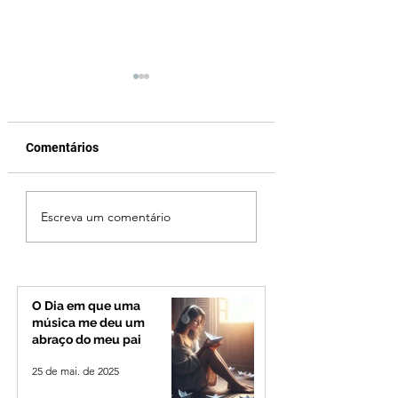
Comentários
Campanhas eleitorais
Ibiá tem 28 casos
Escreva um comentário
começam neste
ativos de coronav
domingo (27); veja as
regras
O Dia em que uma
música me deu um
abraço do meu pai
25 de mai. de 2025