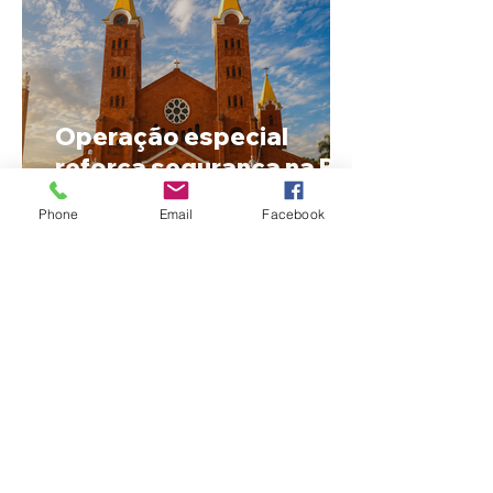
Operação especial
reforça segurança na BR-
365 e na RomeiroVia
Phone
Email
Facebook
durante período de
peregrinação para
Romaria
Cleitinho anuncia que