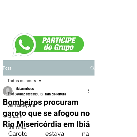
Post
Todos os posts
ibiaemfoco
Todos os posts
4 de dez. de 2018
1 min de leitura
Bombeiros procuram
Sem categoria
garoto que se afogou no
CIDADE
Rio Misericórdia em Ibiá
CULTURA
Garoto estava na 