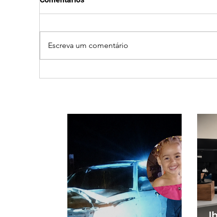
Escreva um comentário
Patrocínio realiza
Cic
primeiras cirurgias de
prov
reversão de colostomia
e ca
pelo SUS e reduz fila de
Triâ
espera
I