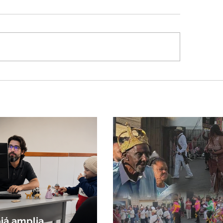
lone bomba no Sul deve
ocar rajadas de vento
lor extremo no
ngulo e Alto Paranaíba
biá amplia