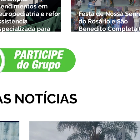
tendimentos em
europediatria e reforça
Festa de Nossa Senh
ssistência
do Rosário e São
specializada para
Benedito Completa 
rianças da cidade e da
Anos em Ibiá
egião
AS NOTÍCIAS