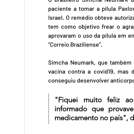
paciente a tomar a pílula Paxlo
Israel. O remédio obteve autori
tem como objetivo frear o agr
aprovaram o uso da pílula em em
“Correio Braziliense”.
Simcha Neumark, que também te
vacina contra a covid19, mas 
conseguiu desenvolver anticorpo
"Fiquei muito feliz a
informado que provavel
medicamento no país", di