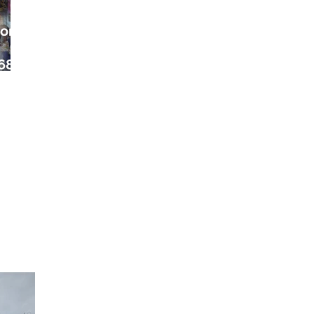
ora
68