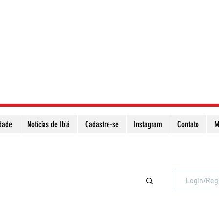
idade
Notícias de Ibiá
Cadastre-se
Instagram
Contato
M
Atualize a página para ver as novas notícias
Login/Reg