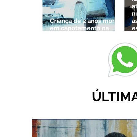
a
n
Criança de 2 anos morre
a
em capotamento na
e
Zona Rural de Ibiá
c
r
ÚLTIM