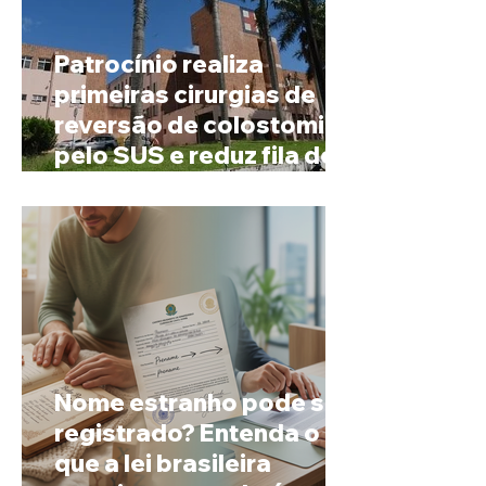
Patrocínio realiza
primeiras cirurgias de
reversão de colostomia
pelo SUS e reduz fila de
espera
Nome estranho pode ser
registrado? Entenda o
que a lei brasileira