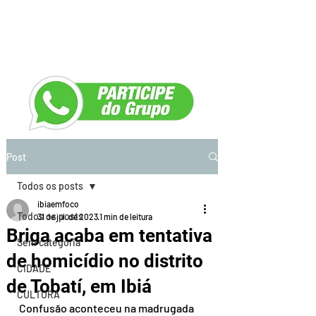
Post
Todos os posts
ibiaemfoco
Todos os posts
31 de jul. de 2023
1 min de leitura
Briga acaba em tentativa
Sem categoria
de homicídio no distrito
CIDADE
de Tobatí, em Ibiá
CULTURA
Confusão aconteceu na madrugada 