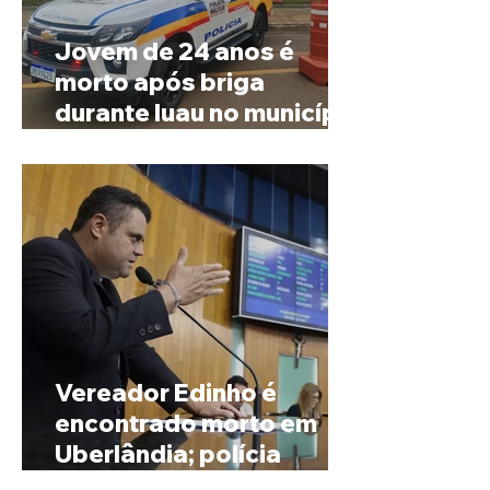
Jovem de 24 anos é
morto após briga
durante luau no município
de Rio Paranaíba
Vereador Edinho é
encontrado morto em
Uberlândia; polícia
investiga o caso