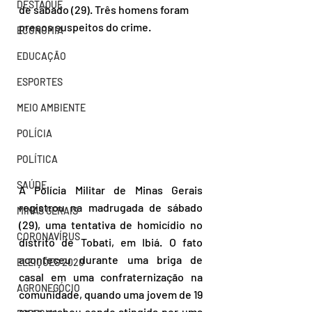
DESTAQUE
de sábado (29). Três homens foram 
presos suspeitos do crime.
ECONOMIA
EDUCAÇÃO
ESPORTES
MEIO AMBIENTE
POLÍCIA
POLÍTICA
SAÚDE
A Polícia Militar de Minas Gerais 
registrou na madrugada de sábado 
MINAS GERAIS
(29), uma tentativa de homicídio no 
CORONAVÍRUS
distrito de Tobati, em Ibiá. O fato 
aconteceu durante uma briga de 
ELEIÇÕES 2020
casal em uma confraternização na 
AGRONEGÓCIO
comunidade, quando uma jovem de 19 
anos acabou sendo atingida por uma 