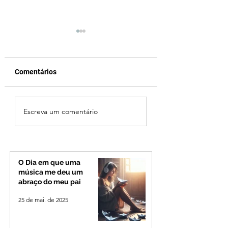
Comentários
Vereador Edinho é
Ciclone bomba no
Escreva um comentário
encontrado morto em
deve provocar ra
Uberlândia; polícia
de vento e calor
investiga o caso
extremo no Triâng
Alto Paranaíba
O Dia em que uma
música me deu um
abraço do meu pai
25 de mai. de 2025