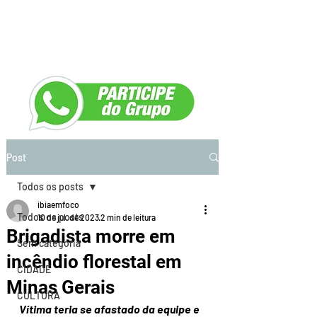
Post
Todos os posts
ibiaemfoco
Todos os posts
10 de jul. de 2023
2 min de leitura
Brigadista morre em
Sem categoria
incêndio florestal em
CIDADE
Minas Gerais
CULTURA
Vítima teria se afastado da equipe e 