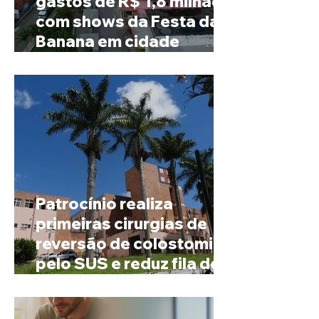
gastos de R$ 1,8 milhão
com shows da Festa da
Banana em cidade
mineira de pouco mais de
4 mil habitantes
Patrocínio realiza
primeiras cirurgias de
reversão de colostomia
pelo SUS e reduz fila de
espera