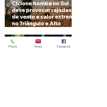
Ciclone bomba no Sul
deve provocar rajadas
de vento e calor extremo
no Triângulo e Alto
Paranaíba
Phone
Email
Facebook
Cleitinho volta atrás, cita
mensagem divina, mas
partido nega
candidatura ao governo
de Minas