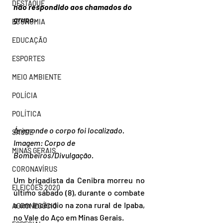
DESTAQUE
não respondido aos chamados do 
grupo.
ECONOMIA
EDUCAÇÃO
ESPORTES
MEIO AMBIENTE
POLÍCIA
POLÍTICA
Área onde o corpo foi localizado. 
SAÚDE
Imagem: Corpo de 
MINAS GERAIS
Bombeiros/Divulgação.
CORONAVÍRUS
Um brigadista da Cenibra morreu no 
ELEIÇÕES 2020
último sábado (8), durante o combate 
a um incêndio na zona rural de Ipaba, 
AGRONEGÓCIO
no Vale do Aço em Minas Gerais. 