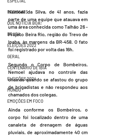
ESPECIAL
Nemoel da Silva, de 41 anos, fazia 
REGIONAIS
parte de uma equipe que atauava em 
QUE NOTÍCIA BOA!
uma área conhecida como Talhão 26 - 
Projeto Beira Rio, região do Trevo de 
BRASIL
Ipaba, às margens da BR-458. O fato 
ELEIÇÕES 2022
foi registrado por volta das 16h.
GERAL
Segundo o Corpo de Bombeiros, 
CENTENÁRIO DE IBIÁ
Nemoel ajudava no controle das 
ELEIÇÕES 2024
chamas quando se afastou do grupo 
de brigadistas e não respondeu aos 
MUNDO
chamados dos colegas.
EMOÇÕES EM FOCO
Ainda conforme os Bombeiros, o 
corpo foi localizado dentro de uma 
canaleta de drenagem de águas 
pluviais, de aproximadamente 40 cm 