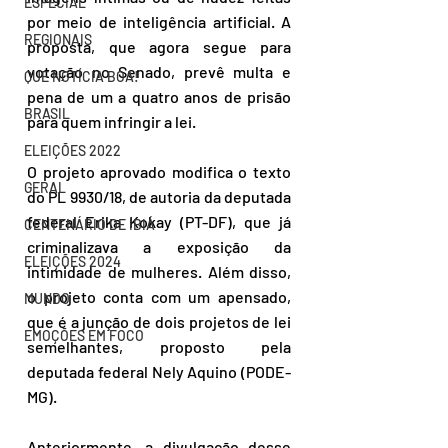
ESPECIAL
por meio de inteligência artificial. A 
REGIONAIS
proposta, que agora segue para 
votação no Senado, prevê multa e 
QUE NOTÍCIA BOA!
pena de um a quatro anos de prisão 
BRASIL
para quem infringir a lei. 
ELEIÇÕES 2022
O projeto aprovado modifica o texto 
GERAL
do PL 9930/18, de autoria da deputada 
federal Erika Kokay (PT-DF), que já 
CENTENÁRIO DE IBIÁ
criminalizava a exposição da 
ELEIÇÕES 2024
intimidade de mulheres. Além disso, 
o projeto conta com um apensado, 
MUNDO
que é a junção de dois projetos de lei 
EMOÇÕES EM FOCO
semelhantes, proposto pela 
deputada federal Nely Aquino (PODE-
MG). 
Anteriormente, a divulgação desse 