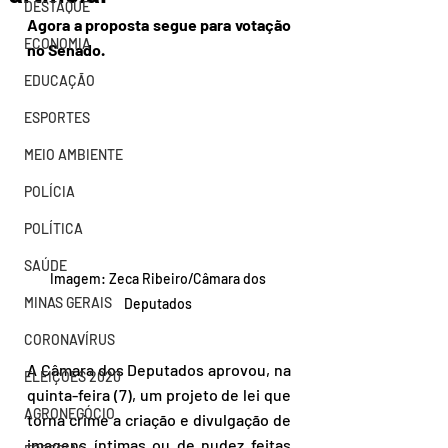
DESTAQUE
Agora a proposta segue para votação 
ECONOMIA
no Senado.
EDUCAÇÃO
ESPORTES
MEIO AMBIENTE
POLÍCIA
POLÍTICA
SAÚDE
Imagem: Zeca Ribeiro/Câmara dos 
MINAS GERAIS
Deputados 
CORONAVÍRUS
A Câmara dos Deputados aprovou, na 
ELEIÇÕES 2020
quinta-feira (7), um projeto de lei que 
AGRONEGÓCIO
torna crime a criação e divulgação de 
imagens íntimas ou de nudez feitas 