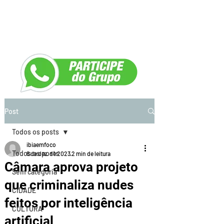
Post
Todos os posts
ibiaemfoco
Todos os posts
8 de dez. de 2023
2 min de leitura
Câmara aprova projeto
Sem categoria
que criminaliza nudes
CIDADE
feitos por inteligência
CULTURA
artificial