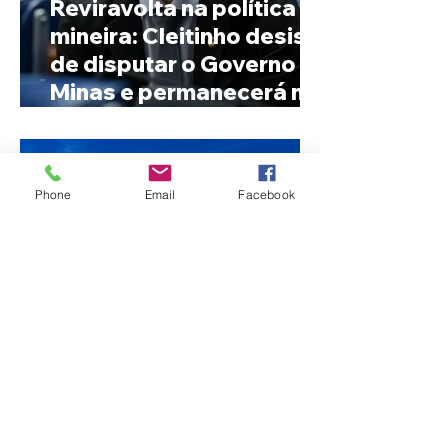
Reviravolta na política
mineira: Cleitinho desiste
de disputar o Governo de
Minas e permanecerá no
Senado
Phone
Email
Facebook
Fechamento da Ponte
Quinca Mariano muda
rotina de turistas e
transportadores entre
Minas e Goiás