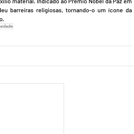
xílio material. Indicado ao Prêmio Nobel da Paz em 
eu barreiras religiosas, tornando-o um ícone da 
o.
osidade