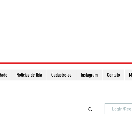
idade
Notícias de Ibiá
Cadastre-se
Instagram
Contato
M
Atualize a página para ver as novas notícias
Login/Reg