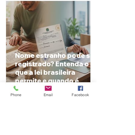
Nome estranho pode ser
registrado? Entenda o
que a lei brasileira
permite e quando é
possível mudar o
Phone
Email
Facebook
prenome