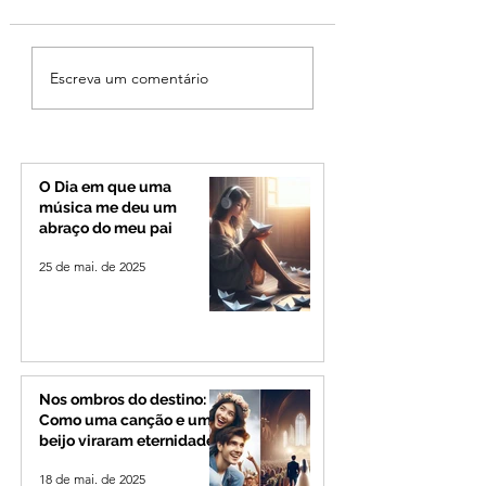
Cleitinho volta atrás,
Reviravolta na pol
Escreva um comentário
cita mensagem divina,
mineira: Cleitinho
mas partido nega
desiste de disputa
candidatura ao governo
Governo de Minas
de Minas
permanecerá no
Senado
O Dia em que uma
música me deu um
abraço do meu pai
25 de mai. de 2025
Nos ombros do destino:
Como uma canção e um
beijo viraram eternidade
18 de mai. de 2025