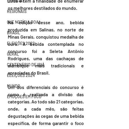
2008 e tem a finalidade de enumerar 
ESPECIAL
os melhores destilados do mundo.
REGIONAIS
QUE NOTÍCIA BOA!
Na edição desse ano, bebida 
produzida em Salinas, no norte de 
BRASIL
Minas Gerais, conquistou medalha de 
ELEIÇÕES 2022
ouro. A bebida contemplada no 
concurso foi a Seleta Antônio 
GERAL
Rodrigues, uma das cachaças de 
CENTENÁRIO DE IBIÁ
alambique mais tradicionais e 
apreciadas do Brasil.
ELEIÇÕES 2024
MUNDO
Um dos diferenciais do concurso é 
como é realizada a divisão das 
EMOÇÕES EM FOCO
categorias. Ao todo são 21 categorias, 
onde, a cada mês, são feitas 
degustações às cegas de uma bebida 
específica, de forma garantir o foco 