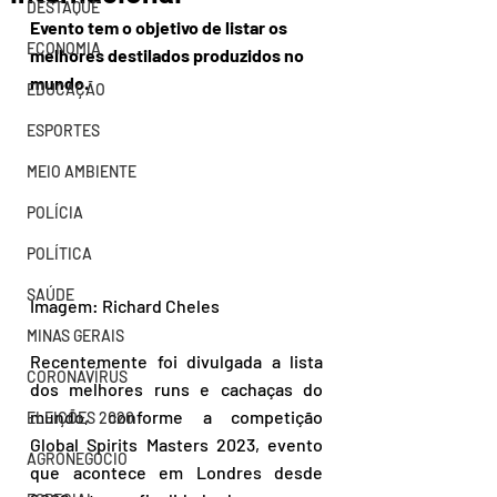
DESTAQUE
Evento tem o objetivo de listar os 
ECONOMIA
melhores destilados produzidos no 
mundo.
EDUCAÇÃO
ESPORTES
MEIO AMBIENTE
POLÍCIA
POLÍTICA
SAÚDE
Imagem: Richard Cheles
MINAS GERAIS
Recentemente foi divulgada a lista 
CORONAVÍRUS
dos melhores runs e cachaças do 
mundo, conforme a competição 
ELEIÇÕES 2020
Global Spirits Masters 2023, evento 
AGRONEGÓCIO
que acontece em Londres desde 