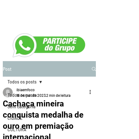
Post
Todos os posts
ibiaemfoco
Todos os posts
16 de mar. de 2023
2 min de leitura
Cachaça mineira
Sem categoria
conquista medalha de
CIDADE
ouro em premiação
CULTURA
internacional