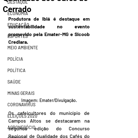
DESTAQUE
Cerrado
ECONOMIA
Produtora de Ibiá é destaque em 
EDUCAÇÃO
sustentabilidade no evento 
promovido pela Emater-MG e Sicoob 
ESPORTES
Crediara.
MEIO AMBIENTE
POLÍCIA
POLÍTICA
SAÚDE
MINAS GERAIS
Imagem: Emater/Divulgação.
CORONAVÍRUS
Os cafeicultores do município de 
ELEIÇÕES 2020
Campos Altos se destacaram na 
AGRONEGÓCIO
segunda edição do Concurso 
Regional de Qualidade dos Cafés do 