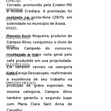
ESPECIAL
Cerrado, promovido pela Emater-MG 
REGIONAIS
e Sicoob Crediara. A premiação foi 
realizada na sexta-feira (29/11), em 
QUE NOTÍCIA BOA!
solenidade no município de Araxá.
BRASIL
Marcelo Assis Nogueira, produtor de 
ELEIÇÕES 2022
Campos Altos, conquistou o título de 
GERAL
Grande Campeão do concurso, 
recebendo a maior nota geral pelo 
CENTENÁRIO DE IBIÁ
café produzido em sua propriedade. 
ELEIÇÕES 2024
Ele também venceu na categoria 
Café Cereja Descascado, reafirmando 
MUNDO
a excelência de seu trabalho na 
EMOÇÕES EM FOCO
produção de grãos especiais. Na 
mesma categoria, Campos Altos 
também garantiu o segundo lugar 
com Maria Clara Sant Anna de 
Carvalho.