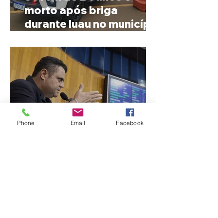
morto após briga
durante luau no município
de Rio Paranaíba
Phone
Email
Facebook
Vereador Edinho é
encontrado morto em
Uberlândia; polícia
investiga o caso