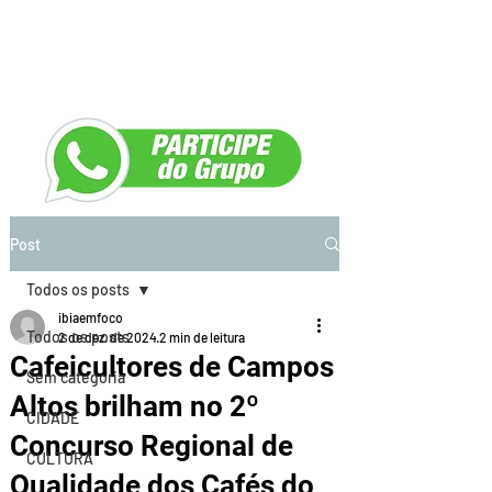
Post
Todos os posts
ibiaemfoco
Todos os posts
2 de dez. de 2024
2 min de leitura
Cafeicultores de Campos
Sem categoria
Altos brilham no 2º
CIDADE
Concurso Regional de
CULTURA
Qualidade dos Cafés do