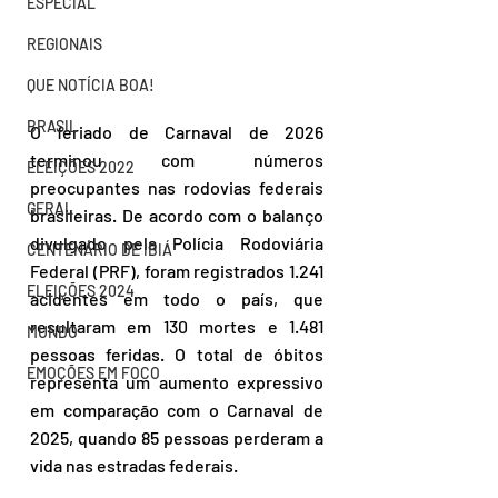
ESPECIAL
REGIONAIS
QUE NOTÍCIA BOA!
BRASIL
O feriado de Carnaval de 2026 
terminou com números 
ELEIÇÕES 2022
preocupantes nas rodovias federais 
GERAL
brasileiras. De acordo com o balanço 
divulgado pela Polícia Rodoviária 
CENTENÁRIO DE IBIÁ
Federal (PRF), foram registrados 1.241 
ELEIÇÕES 2024
acidentes em todo o país, que 
resultaram em 130 mortes e 1.481 
MUNDO
pessoas feridas. O total de óbitos 
EMOÇÕES EM FOCO
representa um aumento expressivo 
em comparação com o Carnaval de 
2025, quando 85 pessoas perderam a 
vida nas estradas federais.