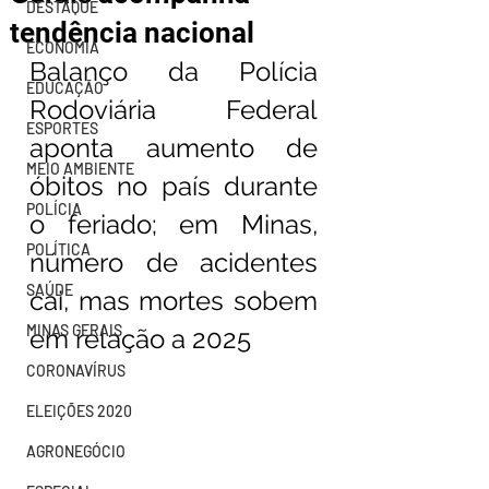
DESTAQUE
tendência nacional
ECONOMIA
Balanço da Polícia 
EDUCAÇÃO
Rodoviária Federal 
ESPORTES
aponta aumento de 
MEIO AMBIENTE
óbitos no país durante 
POLÍCIA
o feriado; em Minas, 
POLÍTICA
número de acidentes 
SAÚDE
cai, mas mortes sobem 
MINAS GERAIS
em relação a 2025
CORONAVÍRUS
ELEIÇÕES 2020
AGRONEGÓCIO