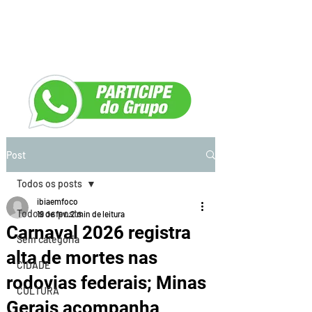
Post
Todos os posts
ibiaemfoco
Todos os posts
19 de fev.
2 min de leitura
Carnaval 2026 registra
Sem categoria
alta de mortes nas
CIDADE
rodovias federais; Minas
CULTURA
Gerais acompanha