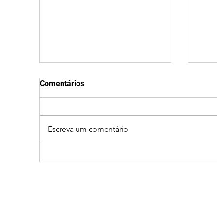
Comentários
Escreva um comentário
Ciclone bomba no Sul deve
Clei
provocar rajadas de vento
men
e calor extremo no
part
Triângulo e Alto Paranaíba
ao 