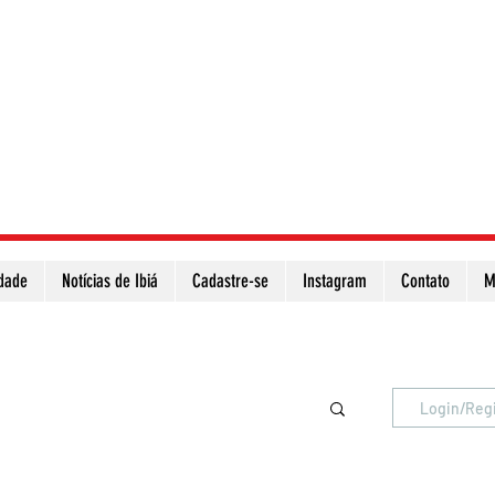
idade
Notícias de Ibiá
Cadastre-se
Instagram
Contato
M
Atualize a página para ver as novas notícias
Login/Reg