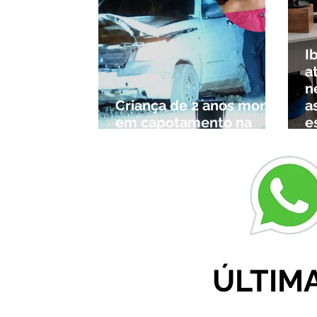
I
a
n
Criança de 2 anos morre
a
em capotamento na
e
Zona Rural de Ibiá
c
r
ÚLTIM