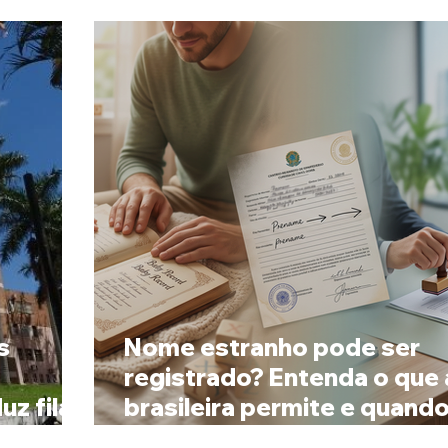
s
Nome estranho pode ser
registrado? Entenda o que a
z fila
brasileira permite e quando
possível mudar o prenome