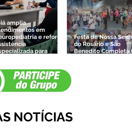
biá amplia
tendimentos em
europediatria e reforça
Festa de Nossa Senh
ssistência
do Rosário e São
specializada para
Benedito Completa 
rianças da cidade e da
Anos em Ibiá
egião
AS NOTÍCIAS