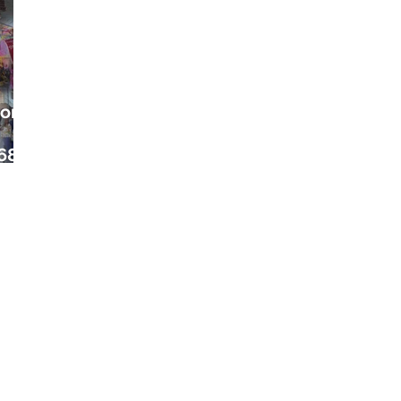
ora
68