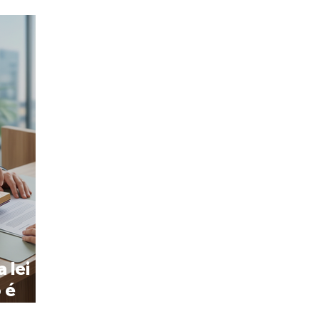
 lei
 é