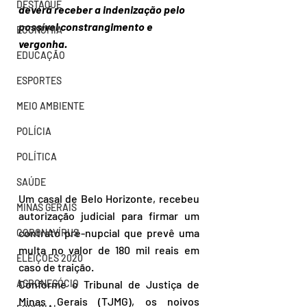
DESTAQUE
deverá receber a indenização pelo 
possível constrangimento e 
ECONOMIA
vergonha.
EDUCAÇÃO
ESPORTES
MEIO AMBIENTE
POLÍCIA
POLÍTICA
SAÚDE
Um casal de Belo Horizonte, recebeu 
MINAS GERAIS
autorização judicial para firmar um 
contrato pré-nupcial que prevê uma 
CORONAVÍRUS
multa no valor de 180 mil reais em 
ELEIÇÕES 2020
caso de traição.
Conforme o Tribunal de Justiça de 
AGRONEGÓCIO
Minas Gerais (TJMG), os noivos 