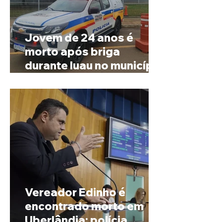
Jovem de 24 anos é
morto após briga
durante luau no município
de Rio Paranaíba
Vereador Edinho é
encontrado morto em
Uberlândia; polícia