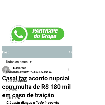
Post
Todos os posts
ibiaemfoco
Todos os posts
31 de jan. de 2023
1 min de leitura
Casal faz acordo nupcial
Sem categoria
com multa de R$ 180 mil
CIDADE
em caso de traição
CULTURA
Cláusula diz que o 'lado inocente 