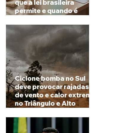
que a lei brasileira
permite e quando é
possível mudar o
prenome
Ciclone bomba no Sul
deve provocar rajadas
de vento e calor extremo
no Triângulo e Alto
Paranaíba