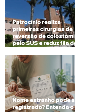
Patrocínio realiza
primeiras cirurgias de
reversão de colostomia
pelo SUS e reduz fila de
espera
Nome estranho pode ser
registrado? Entenda o