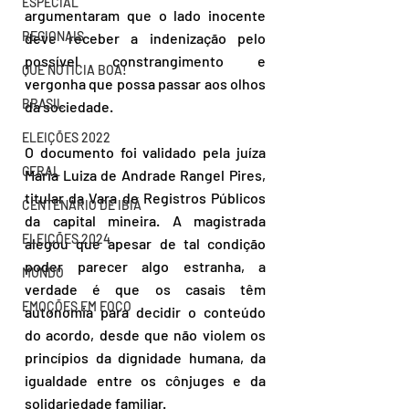
ESPECIAL
argumentaram que o lado inocente 
REGIONAIS
deve receber a indenização pelo 
possível constrangimento e 
QUE NOTÍCIA BOA!
vergonha que possa passar aos olhos 
BRASIL
da sociedade. 
ELEIÇÕES 2022
O documento foi validado pela juíza 
GERAL
Maria Luiza de Andrade Rangel Pires, 
titular da Vara de Registros Públicos 
CENTENÁRIO DE IBIÁ
da capital mineira. A magistrada 
ELEIÇÕES 2024
alegou que apesar de tal condição 
poder parecer algo estranha, a 
MUNDO
verdade é que os casais têm 
EMOÇÕES EM FOCO
autonomia para decidir o conteúdo 
do acordo, desde que não violem os 
princípios da dignidade humana, da 
igualdade entre os cônjuges e da 
solidariedade familiar.