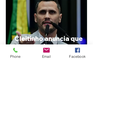
Cleitinho anuncia que
disputará o Governo de
Minas e tenta reverter
Phone
Email
Facebook
impasse dentro do
Republicanos