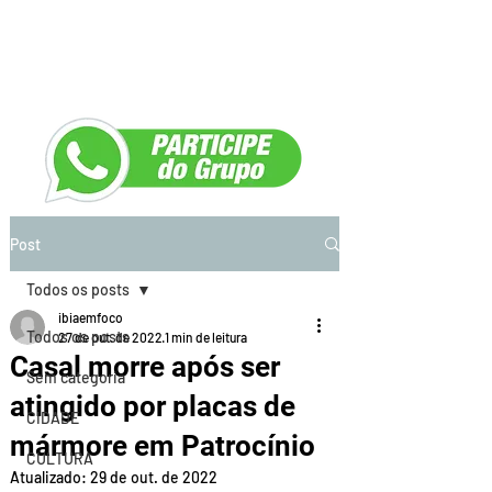
Post
Todos os posts
ibiaemfoco
Todos os posts
27 de out. de 2022
1 min de leitura
Casal morre após ser
Sem categoria
atingido por placas de
CIDADE
mármore em Patrocínio
CULTURA
Atualizado:
29 de out. de 2022