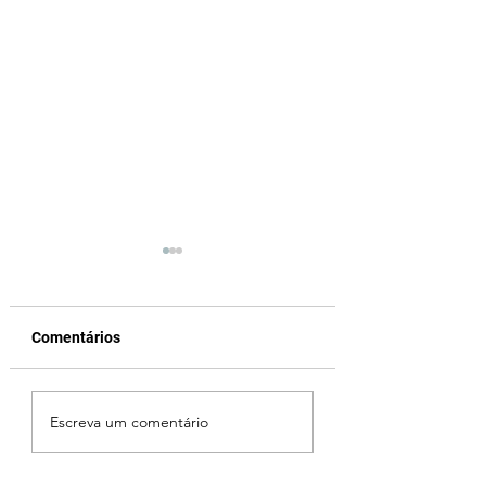
Comentários
Reviravolta na política
Fechamento da P
Escreva um comentário
mineira: Cleitinho
Quinca Mariano 
desiste de disputar o
rotina de turistas 
Governo de Minas e
transportadores e