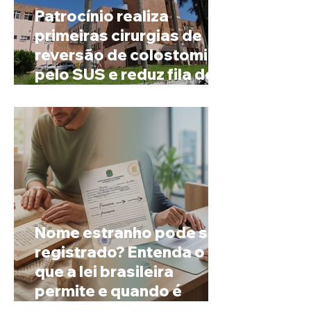
Patrocínio realiza
primeiras cirurgias de
reversão de colostomia
pelo SUS e reduz fila de
espera
Nome estranho pode ser
registrado? Entenda o
que a lei brasileira
permite e quando é
possível mudar o