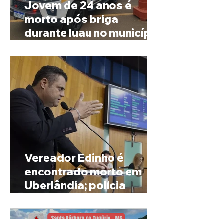
Jovem de 24 anos é
morto após briga
durante luau no município
de Rio Paranaíba
Vereador Edinho é
encontrado morto em
Uberlândia; polícia
investiga o caso