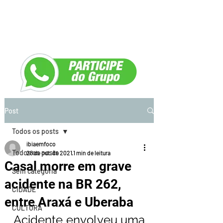
Post
Todos os posts
ibiaemfoco
Todos os posts
28 de out. de 2021
1 min de leitura
Casal morre em grave
Sem categoria
acidente na BR 262,
CIDADE
entre Araxá e Uberaba
CULTURA
Acidente envolveu uma 