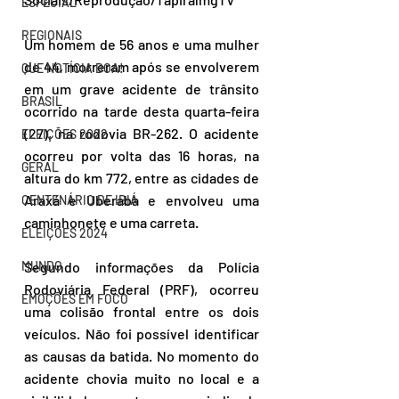
ESPECIAL
REGIONAIS
Um homem de 56 anos e uma mulher 
de 44, morreram após se envolverem 
QUE NOTÍCIA BOA!
em um grave acidente de trânsito 
BRASIL
ocorrido na tarde desta quarta-feira 
(27), na rodovia BR-262. O acidente 
ELEIÇÕES 2022
ocorreu por volta das 16 horas, na 
GERAL
altura do km 772, entre as cidades de 
Araxá e Uberaba e envolveu uma 
CENTENÁRIO DE IBIÁ
caminhonete e uma carreta.
ELEIÇÕES 2024
MUNDO
Segundo informações da Polícia 
Rodoviária Federal (PRF), ocorreu 
EMOÇÕES EM FOCO
uma colisão frontal entre os dois 
veículos. Não foi possível identificar 
as causas da batida. No momento do 
acidente chovia muito no local e a 