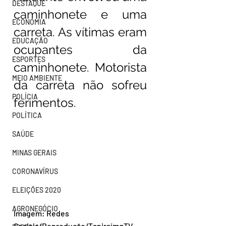
DESTAQUE
caminhonete e uma 
ECONOMIA
carreta. As vítimas eram 
EDUCAÇÃO
ocupantes da 
ESPORTES
caminhonete. Motorista 
MEIO AMBIENTE
da carreta não sofreu 
POLÍCIA
ferimentos.
POLÍTICA
SAÚDE
MINAS GERAIS
CORONAVÍRUS
ELEIÇÕES 2020
AGRONEGÓCIO
Imagem: Redes 
Sociais/Reprodução/TapiraímgTV