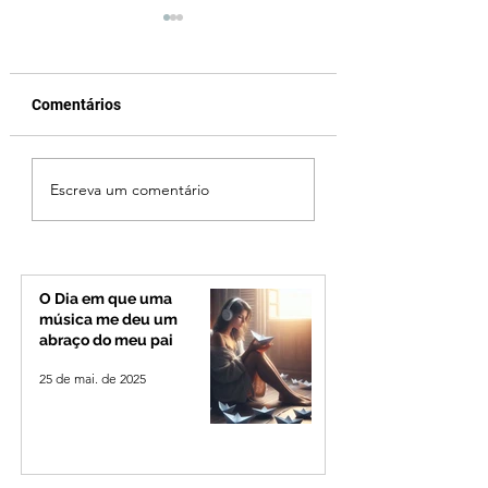
Comentários
Fechamento da Ponte
Criança de 2 anos
Escreva um comentário
Quinca Mariano muda
morre em capota
rotina de turistas e
na Zona Rural de 
transportadores entre
Minas e Goiás
O Dia em que uma
música me deu um
abraço do meu pai
25 de mai. de 2025