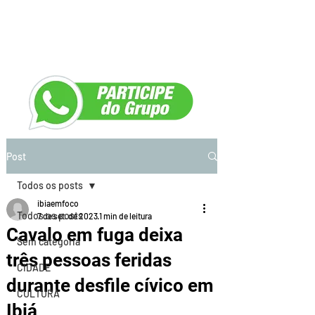
Post
Todos os posts
ibiaemfoco
Todos os posts
7 de set. de 2023
1 min de leitura
Cavalo em fuga deixa
Sem categoria
três pessoas feridas
CIDADE
durante desfile cívico em
CULTURA
Ibiá