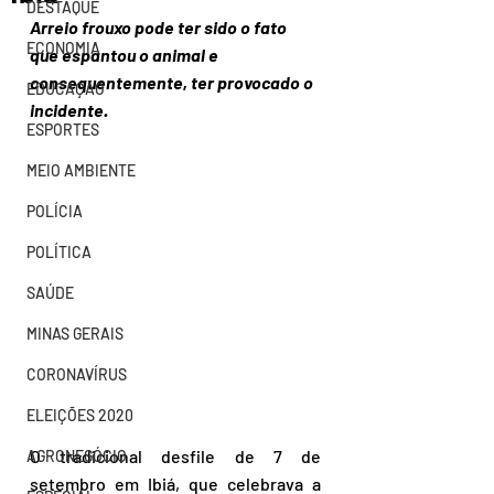
DESTAQUE
Arreio frouxo pode ter sido o fato 
ECONOMIA
que espantou o animal e 
consequentemente, ter provocado o 
EDUCAÇÃO
incidente.
ESPORTES
MEIO AMBIENTE
POLÍCIA
POLÍTICA
SAÚDE
MINAS GERAIS
CORONAVÍRUS
ELEIÇÕES 2020
O tradicional desfile de 7 de 
AGRONEGÓCIO
setembro em Ibiá, que celebrava a 