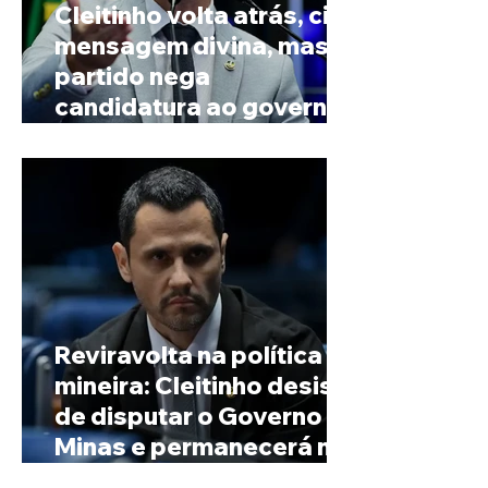
Cleitinho volta atrás, cita
mensagem divina, mas
partido nega
candidatura ao governo
de Minas
Reviravolta na política
mineira: Cleitinho desiste
de disputar o Governo de
Minas e permanecerá no
Senado