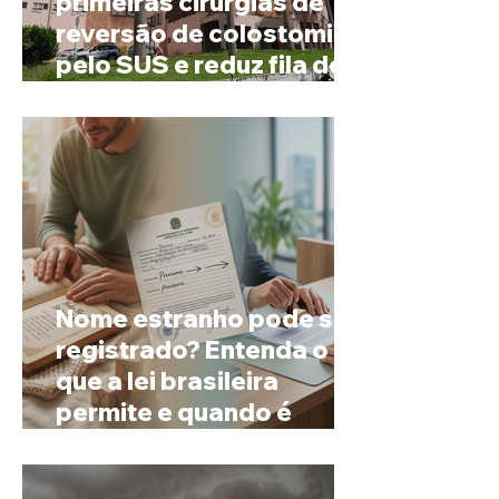
primeiras cirurgias de
reversão de colostomia
pelo SUS e reduz fila de
espera
Nome estranho pode ser
registrado? Entenda o
que a lei brasileira
permite e quando é
possível mudar o
prenome