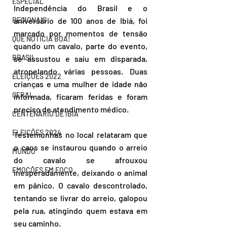
ESPECIAL
Independência do Brasil e o 
REGIONAIS
aniversário de 100 anos de Ibiá, foi 
marcado por momentos de tensão 
QUE NOTÍCIA BOA!
quando um cavalo, parte do evento, 
BRASIL
se assustou e saiu em disparada, 
atropelando várias pessoas. Duas 
ELEIÇÕES 2022
crianças e uma mulher de idade não 
GERAL
informada, ficaram feridas e foram 
preciso de atendimento médico.
CENTENÁRIO DE IBIÁ
ELEIÇÕES 2024
Testemunhas no local relataram que 
o caos se instaurou quando o arreio 
MUNDO
do cavalo se afrouxou 
EMOÇÕES EM FOCO
inesperadamente, deixando o animal 
em pânico. O cavalo descontrolado, 
tentando se livrar do arreio, galopou 
pela rua, atingindo quem estava em 
seu caminho.