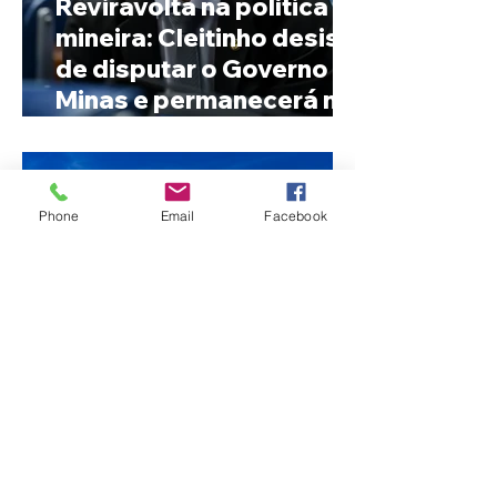
Reviravolta na política
mineira: Cleitinho desiste
de disputar o Governo de
Minas e permanecerá no
Senado
Phone
Email
Facebook
Fechamento da Ponte
Quinca Mariano muda
rotina de turistas e
transportadores entre
Minas e Goiás