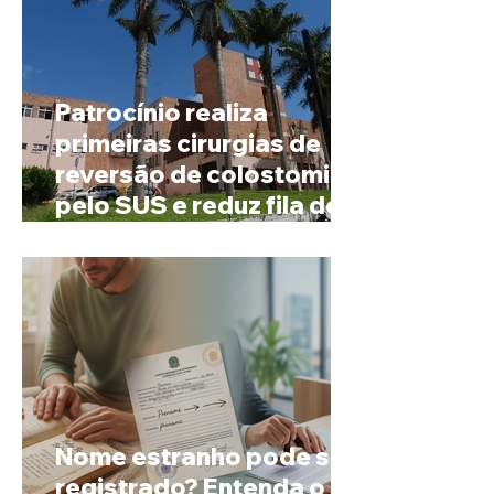
Patrocínio realiza
primeiras cirurgias de
reversão de colostomia
pelo SUS e reduz fila de
espera
Nome estranho pode ser
registrado? Entenda o