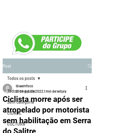
Post
Todos os posts
ibiaemfoco
Todos os posts
21 de out. de 2022
1 min de leitura
Ciclista morre após ser
Sem categoria
atropelado por motorista
CIDADE
sem habilitação em Serra
CULTURA
do Salitre