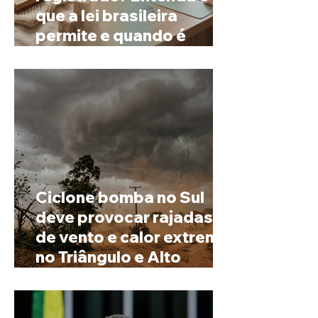
que a lei brasileira
permite e quando é
possível mudar o
prenome
Ciclone bomba no Sul
deve provocar rajadas
de vento e calor extremo
no Triângulo e Alto
Paranaíba