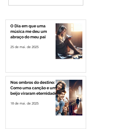
Quinca Mariano muda
morre em capota
rotina de turistas e
na Zona Rural de 
transportadores entre
Minas e Goiás
O Dia em que uma
música me deu um
abraço do meu pai
25 de mai. de 2025
Nos ombros do destino:
Como uma canção e um
beijo viraram eternidade
18 de mai. de 2025