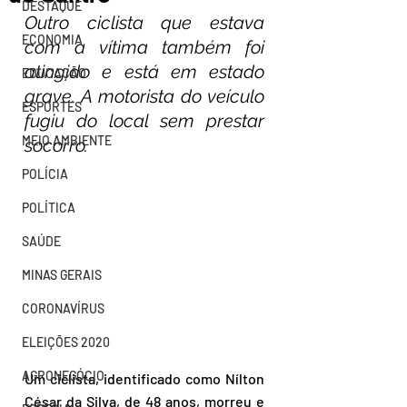
DESTAQUE
Outro ciclista que estava 
ECONOMIA
com a vítima também foi 
atingido e está em estado 
EDUCAÇÃO
grave. A motorista do veículo 
ESPORTES
fugiu do local sem prestar 
MEIO AMBIENTE
socorro.
POLÍCIA
POLÍTICA
SAÚDE
MINAS GERAIS
CORONAVÍRUS
ELEIÇÕES 2020
AGRONEGÓCIO
Um ciclista, identificado como Nílton 
César da Silva, de 48 anos, morreu e 