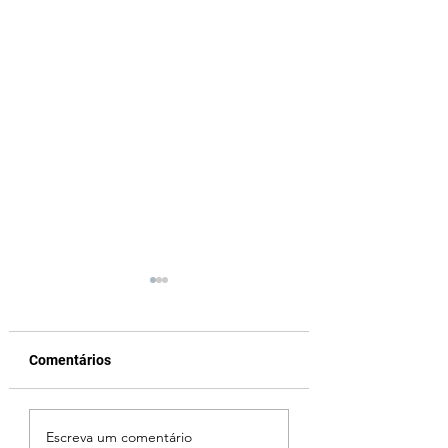
Comentários
Fechamento da Ponte
Criança de 2 anos
Escreva um comentário