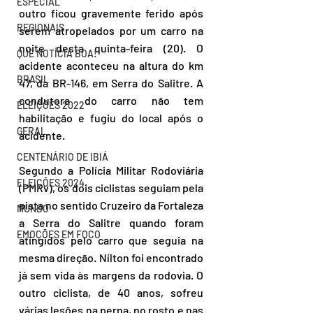
ESPECIAL
outro ficou gravemente ferido após 
REGIONAIS
serem atropelados por um carro na 
noite desta quinta-feira (20). O 
QUE NOTÍCIA BOA!
acidente aconteceu na altura do km 
BRASIL
47, da BR-146, em Serra do Salitre. A 
condutora do carro não tem 
ELEIÇÕES 2022
habilitação e fugiu do local após o 
GERAL
acidente.
CENTENÁRIO DE IBIÁ
Segundo a Polícia Militar Rodoviária 
ELEIÇÕES 2024
(PMRv), os dois ciclistas seguiam pela 
pista no sentido Cruzeiro da Fortaleza 
MUNDO
a Serra do Salitre quando foram 
EMOÇÕES EM FOCO
atingidos pelo carro que seguia na 
mesma direção. Nílton foi encontrado 
já sem vida às margens da rodovia. O 
outro ciclista, de 40 anos, sofreu 
várias lesões na perna, no rosto e nas 