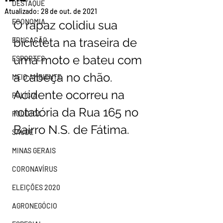
DESTAQUE
Atualizado:
28 de out. de 2021
ECONOMIA
O rapaz colidiu sua 
bicicleta na traseira de 
EDUCAÇÃO
uma moto e bateu com 
ESPORTES
a cabeça no chão. 
MEIO AMBIENTE
Acidente ocorreu na 
POLÍCIA
rotatória da Rua 165 no 
POLÍTICA
Bairro N.S. de Fátima.
SAÚDE
MINAS GERAIS
CORONAVÍRUS
ELEIÇÕES 2020
AGRONEGÓCIO