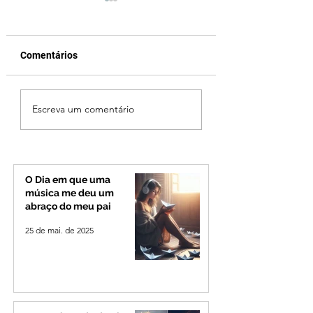
Comentários
Fechamento da Ponte
Criança de 2 anos
Escreva um comentário
Quinca Mariano muda
morre em capota
rotina de turistas e
na Zona Rural de 
transportadores entre
Minas e Goiás
O Dia em que uma
música me deu um
abraço do meu pai
25 de mai. de 2025