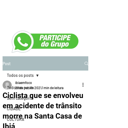
Post
Todos os posts
ibiaemfoco
Todos os posts
28 de out. de 2021
1 min de leitura
Ciclista que se envolveu
Sem categoria
em acidente de trânsito
CIDADE
morre na Santa Casa de
CULTURA
Ibiá