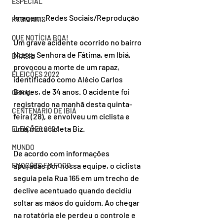
ESPECIAL
Imagem: Redes Sociais/Reprodução
REGIONAIS
QUE NOTÍCIA BOA!
Um grave acidente ocorrido no bairro 
Nossa Senhora de Fátima, em Ibiá, 
BRASIL
provocou a morte de um rapaz, 
ELEIÇÕES 2022
identificado como Alécio Carlos 
Borges, de 34 anos. O acidente foi 
GERAL
registrado na manhã desta quinta-
CENTENÁRIO DE IBIÁ
feira (28), e envolveu um ciclista e 
uma motocicleta Biz.
ELEIÇÕES 2024
MUNDO
De acordo com informações 
apuradas por nossa equipe, o ciclista 
EMOÇÕES EM FOCO
seguia pela Rua 165 em um trecho de 
declive acentuado quando decidiu 
soltar as mãos do guidom. Ao chegar 
na rotatória ele perdeu o controle e 