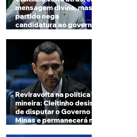
mensagem divina, mas
partido nega
candidatura ao governo
de Minas
Reviravolta na política
mineira: Cleitinho desiste
de disputar o Governo de
Minas e permanecerá no
Senado