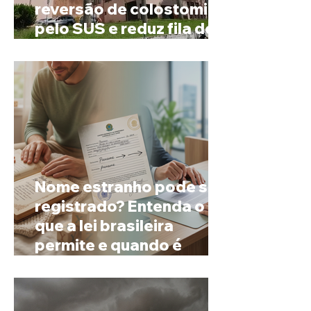
reversão de colostomia
pelo SUS e reduz fila de
espera
Nome estranho pode ser
registrado? Entenda o
que a lei brasileira
permite e quando é
possível mudar o
prenome