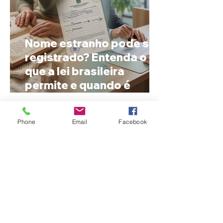
Nome estranho pode ser
registrado? Entenda o
que a lei brasileira
permite e quando é
possível mudar o
prenome
Phone
Email
Facebook
Ciclone bomba no Sul
deve provocar rajadas