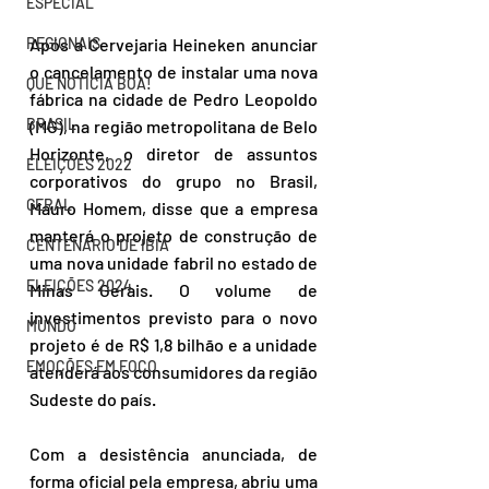
ESPECIAL
REGIONAIS
Após a Cervejaria Heineken anunciar 
o cancelamento de instalar uma nova 
QUE NOTÍCIA BOA!
fábrica na cidade de Pedro Leopoldo 
BRASIL
(MG), na região metropolitana de Belo 
Horizonte, o diretor de assuntos 
ELEIÇÕES 2022
corporativos do grupo no Brasil, 
GERAL
Mauro Homem, disse que a empresa 
manterá o projeto de construção de 
CENTENÁRIO DE IBIÁ
uma nova unidade fabril no estado de 
ELEIÇÕES 2024
Minas Gerais. O volume de 
investimentos previsto para o novo 
MUNDO
projeto é de R$ 1,8 bilhão e a unidade 
EMOÇÕES EM FOCO
atenderá aos consumidores da região 
Sudeste do país.
Com a desistência anunciada, de 
forma oficial pela empresa, abriu uma 