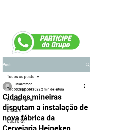
Post
Todos os posts
ibiaemfoco
Todos os posts
3 de jan. de 2022
2 min de leitura
Cidades mineiras
Sem categoria
disputam a instalação de
CIDADE
nova fábrica da
CULTURA
Cervejaria Heineken