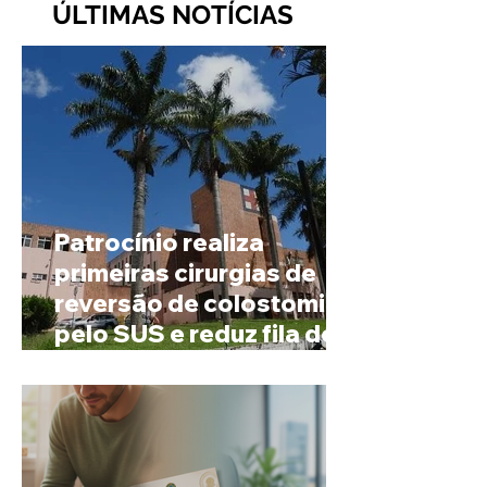
ÚLTIMAS NOTÍCIAS
Patrocínio realiza
primeiras cirurgias de
reversão de colostomia
pelo SUS e reduz fila de
espera