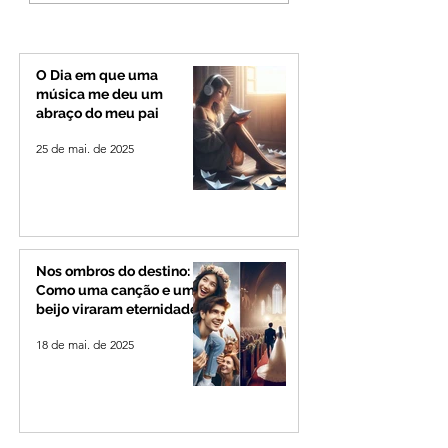
mas partido nega
desiste de disputa
candidatura ao governo
Governo de Minas
de Minas
permanecerá no
Senado
O Dia em que uma
música me deu um
abraço do meu pai
25 de mai. de 2025
Nos ombros do destino:
Como uma canção e um
beijo viraram eternidade
18 de mai. de 2025