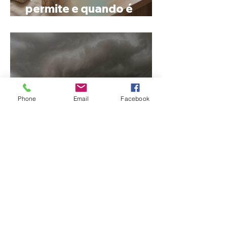
permite e quando é
possível mudar o
prenome
Phone
Email
Facebook
Ciclone bomba no Sul
deve provocar rajadas
de vento e calor extremo
no Triângulo e Alto
Paranaíba