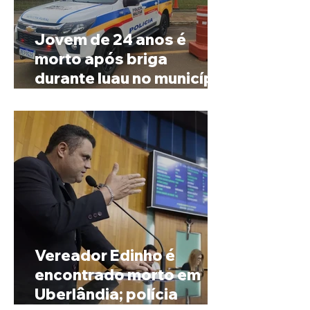
Jovem de 24 anos é
morto após briga
durante luau no município
de Rio Paranaíba
Vereador Edinho é
encontrado morto em
Uberlândia; polícia