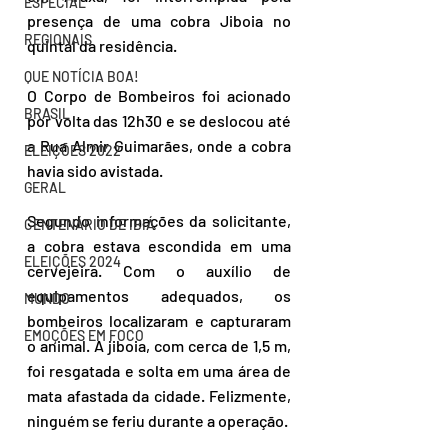
ESPECIAL
presença de uma cobra Jiboia no 
REGIONAIS
quintal da residência. 
QUE NOTÍCIA BOA!
O Corpo de Bombeiros foi acionado 
BRASIL
por volta das 12h30 e se deslocou até 
a Rua Almir Guimarães, onde a cobra 
ELEIÇÕES 2022
havia sido avistada.
GERAL
Segundo informações da solicitante, 
CENTENÁRIO DE IBIÁ
a cobra estava escondida em uma 
ELEIÇÕES 2024
cervejeira. Com o auxílio de 
equipamentos adequados, os 
MUNDO
bombeiros localizaram e capturaram 
EMOÇÕES EM FOCO
o animal. A jiboia, com cerca de 1,5 m, 
foi resgatada e solta em uma área de 
mata afastada da cidade. Felizmente, 
ninguém se feriu durante a operação.