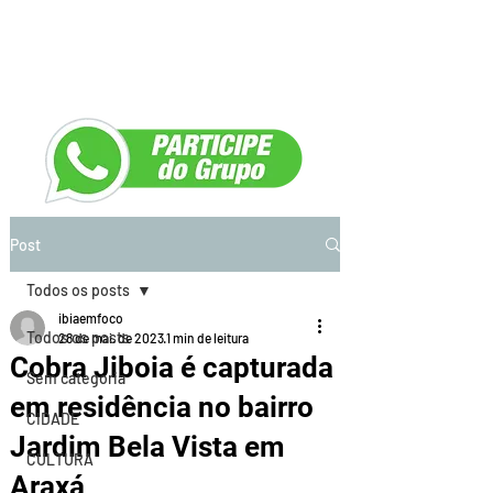
Post
Todos os posts
ibiaemfoco
Todos os posts
28 de mai. de 2023
1 min de leitura
Cobra Jiboia é capturada
Sem categoria
em residência no bairro
CIDADE
Jardim Bela Vista em
CULTURA
Araxá