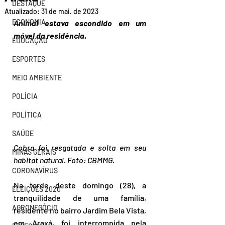
DESTAQUE
Atualizado:
31 de mai. de 2023
ECONOMIA
Animal estava escondido em um 
móvel da residência. 
EDUCAÇÃO
ESPORTES
MEIO AMBIENTE
POLÍCIA
POLÍTICA
SAÚDE
Cobra foi resgatada e solta em seu 
MINAS GERAIS
habitat natural. Foto: CBMMG.
CORONAVÍRUS
Na tarde deste domingo (28), a 
ELEIÇÕES 2020
tranquilidade de uma família, 
AGRONEGÓCIO
residente no bairro Jardim Bela Vista, 
em Araxá, foi interrompida pela 