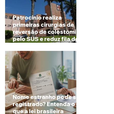
Patrocínio realiza
primeiras cirurgias de
reversão de colostomia
pelo SUS e reduz fila de
espera
Nome estranho pode ser
registrado? Entenda o
que a lei brasileira