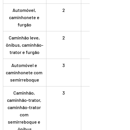
Automóvel, 
2
Simples
caminhonete e 
furgão
Caminhão leve, 
2
Dupla
ônibus, caminhão-
trator e furgão
Automóvel e 
3
Simples
caminhonete com 
semirreboque
Caminhão, 
3
Dupla
caminhão-trator, 
caminhão-trator 
com 
semirreboque e 
ônibus