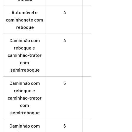
Automóvel e 
4
Simples
caminhonete com 
reboque
Caminhão com 
4
Dupla
reboque e 
caminhão-trator 
com 
semirreboque
Caminhão com 
5
Dupla
reboque e 
caminhão-trator 
com 
semirreboque
Caminhão com 
6
Dupla