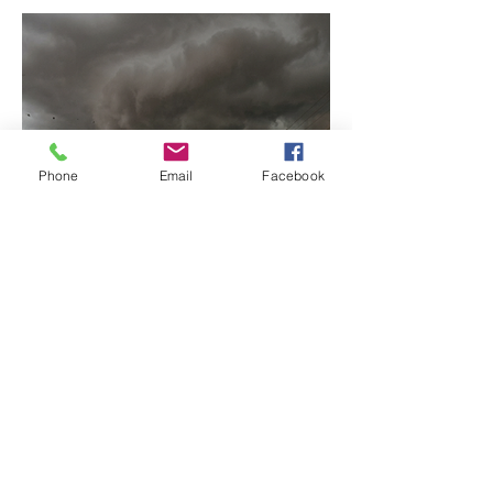
Phone
Email
Facebook
Ciclone bomba no Sul
deve provocar rajadas
de vento e calor extremo
no Triângulo e Alto
Paranaíba