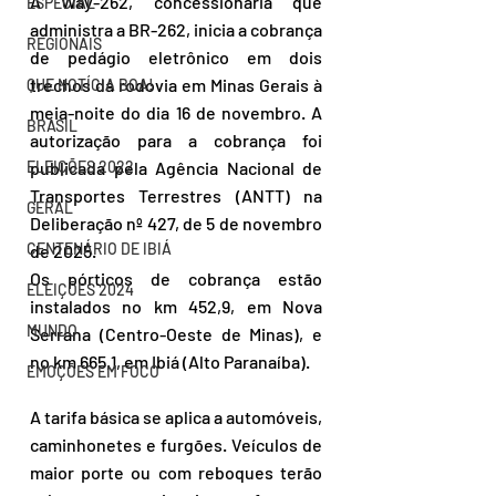
A Way-262, concessionária que 
ESPECIAL
administra a BR-262, inicia a cobrança 
REGIONAIS
de pedágio eletrônico em dois 
trechos da rodovia em Minas Gerais à 
QUE NOTÍCIA BOA!
meia-noite do dia 16 de novembro. A 
BRASIL
autorização para a cobrança foi 
ELEIÇÕES 2022
publicada pela Agência Nacional de 
Transportes Terrestres (ANTT) na 
GERAL
Deliberação nº 427, de 5 de novembro 
CENTENÁRIO DE IBIÁ
de 2025.
Os pórticos de cobrança estão 
ELEIÇÕES 2024
instalados no km 452,9, em Nova 
MUNDO
Serrana (Centro-Oeste de Minas), e 
no km 665,1, em Ibiá (Alto Paranaíba).
EMOÇÕES EM FOCO
A tarifa básica se aplica a automóveis, 
caminhonetes e furgões. Veículos de 
maior porte ou com reboques terão 