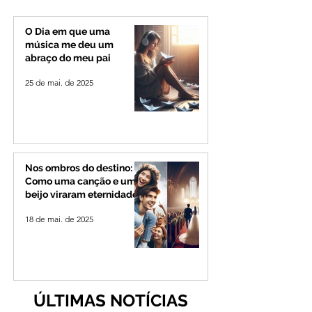
que marcou o Triângulo
especializada par
Mineiro
crianças da cidad
O Dia em que uma
região
música me deu um
abraço do meu pai
25 de mai. de 2025
Nos ombros do destino:
Como uma canção e um
beijo viraram eternidade
18 de mai. de 2025
ÚLTIMAS NOTÍCIAS