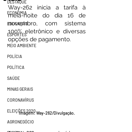
DESTAQUE
Way-262 inicia a tarifa à 
ECONOMIA
meia-noite do dia 16 de 
novembro, com sistema 
EDUCAÇÃO
100% eletrônico e diversas 
ESPORTES
opções de pagamento.
MEIO AMBIENTE
POLÍCIA
POLÍTICA
SAÚDE
MINAS GERAIS
CORONAVÍRUS
ELEIÇÕES 2020
Imagem: Way-262/Divulgação.
AGRONEGÓCIO