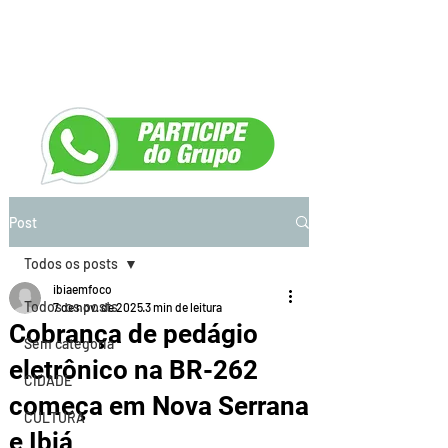
Post
Todos os posts
ibiaemfoco
Todos os posts
7 de nov. de 2025
3 min de leitura
Cobrança de pedágio
Sem categoria
eletrônico na BR-262
CIDADE
começa em Nova Serrana
CULTURA
e Ibiá