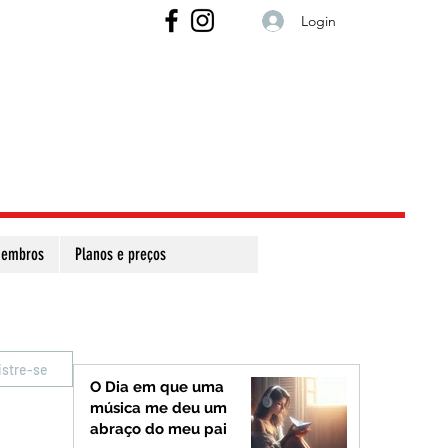
Login
embros
Planos e preços
istre-se
O Dia em que uma
música me deu um
abraço do meu pai