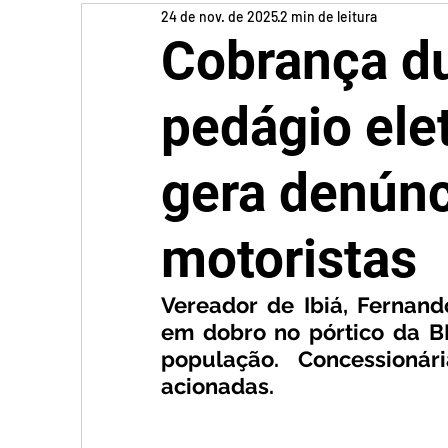
24 de nov. de 2025
2 min de leitura
Cobrança d
pedágio elet
gera denúnc
motoristas
Vereador de Ibiá, Fernando
em dobro no pórtico da BR-
população. Concessioná
acionadas.