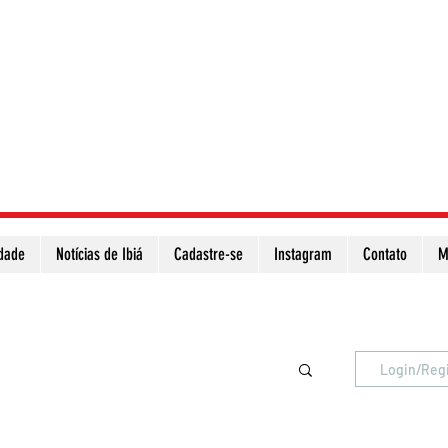
idade
Notícias de Ibiá
Cadastre-se
Instagram
Contato
M
Atualize a página para ver as novas notícias
Login/Reg