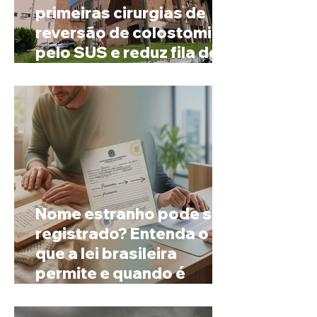
primeiras cirurgias de
reversão de colostomia
pelo SUS e reduz fila de
espera
Nome estranho pode ser
registrado? Entenda o
que a lei brasileira
permite e quando é
possível mudar o
prenome