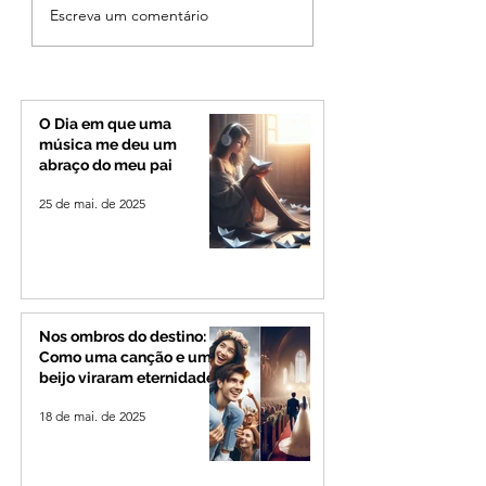
MPMG tenta barrar
Ciclone bomba no
Escreva um comentário
gastos de R$ 1,8 milhão
deve provocar ra
com shows da Festa da
de vento e calor
Banana em cidade
extremo no Triâng
mineira de pouco mais
Alto Paranaíba
de 4 mil habitantes
O Dia em que uma
música me deu um
abraço do meu pai
25 de mai. de 2025
Nos ombros do destino:
Como uma canção e um
beijo viraram eternidade
18 de mai. de 2025