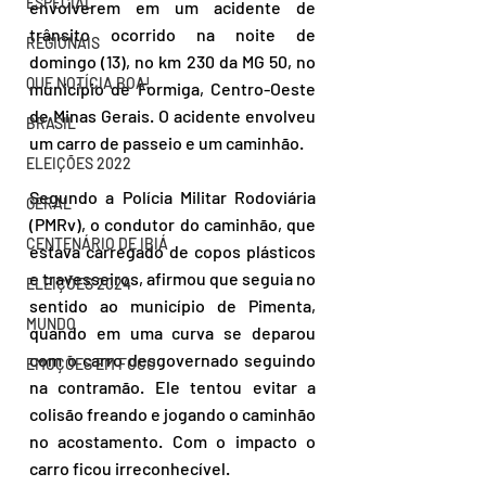
ESPECIAL
envolverem em um acidente de 
trânsito ocorrido na noite de 
REGIONAIS
domingo (13), no km 230 da MG 50, no 
QUE NOTÍCIA BOA!
município de Formiga, Centro-Oeste 
de Minas Gerais. O acidente envolveu 
BRASIL
um carro de passeio e um caminhão.
ELEIÇÕES 2022
Segundo a Polícia Militar Rodoviária 
GERAL
(PMRv), o condutor do caminhão, que 
CENTENÁRIO DE IBIÁ
estava carregado de copos plásticos 
e travesseiros, afirmou que seguia no 
ELEIÇÕES 2024
sentido ao município de Pimenta, 
MUNDO
quando em uma curva se deparou 
com o carro desgovernado seguindo 
EMOÇÕES EM FOCO
na contramão. Ele tentou evitar a 
colisão freando e jogando o caminhão 
no acostamento. Com o impacto o 
carro ficou irreconhecível.