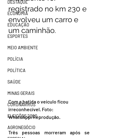
DESTAQUE
registrado no km 230 e 
ECONOMIA
envolveu um carro e 
EDUCAÇÃO
um caminhão.
ESPORTES
MEIO AMBIENTE
POLÍCIA
POLÍTICA
SAÚDE
MINAS GERAIS
Com a batida o veículo ficou 
CORONAVÍRUS
irreconhecível. Foto: 
ELEIÇÕES 2020
WhatsApp/Reprodução.
AGRONEGÓCIO
Três pessoas morreram após se 