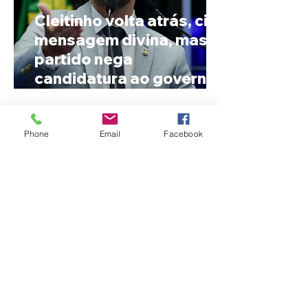
Cleitinho volta atrás, cita
mensagem divina, mas
partido nega
candidatura ao governo
de Minas
Phone
Email
Facebook
Reviravolta na política
mineira: Cleitinho desiste
de disputar o Governo de
Minas e permanecerá no