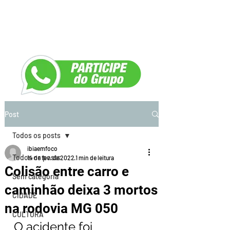
Post
Todos os posts
ibiaemfoco
Todos os posts
14 de fev. de 2022
1 min de leitura
Colisão entre carro e
Sem categoria
caminhão deixa 3 mortos
CIDADE
na rodovia MG 050
CULTURA
O acidente foi 