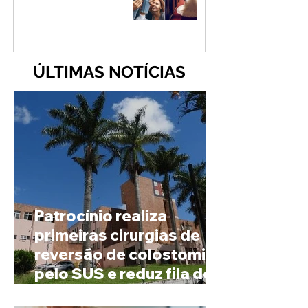
ÚLTIMAS NOTÍCIAS
Patrocínio realiza
primeiras cirurgias de
reversão de colostomia
pelo SUS e reduz fila de
espera