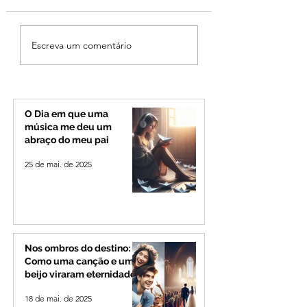
Ciclone bomba no Sul
Cleitinho volta atr
Escreva um comentário
deve provocar rajadas
cita mensagem di
de vento e calor
mas partido nega
extremo no Triângulo e
candidatura ao g
Alto Paranaíba
de Minas
O Dia em que uma
música me deu um
abraço do meu pai
25 de mai. de 2025
Nos ombros do destino:
Como uma canção e um
beijo viraram eternidade
18 de mai. de 2025