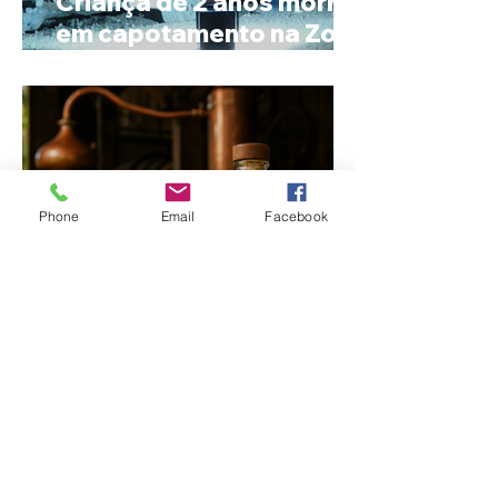
Criança de 2 anos morre
em capotamento na Zona
Rural de Ibiá
Phone
Email
Facebook
Minas Gerais amplia
liderança na produção
de cachaça e concentra
mais de um terço dos
alambiques do Brasil