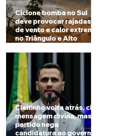
Ciclone bomba no Sul
deve provocar rajadas
de vento e calor extremo
no Triângulo e Alto
Paranaíba
Cleitinho volta atrás, cita
mensagem divina, mas
partido nega
candidatura ao governo