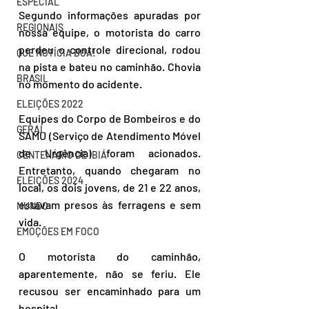
ESPECIAL
Segundo informações apuradas por 
REGIONAIS
nossa equipe, o motorista do carro 
perdeu o controle direcional, rodou 
QUE NOTÍCIA BOA!
na pista e bateu no caminhão. Chovia 
BRASIL
no momento do acidente.
ELEIÇÕES 2022
Equipes do Corpo de Bombeiros e do 
GERAL
SAMU (Serviço de Atendimento Móvel 
de Urgência) foram acionados. 
CENTENÁRIO DE IBIÁ
Entretanto, quando chegaram no 
ELEIÇÕES 2024
local, os dois jovens, de 21 e 22 anos, 
estavam presos às ferragens e sem 
MUNDO
vida.
EMOÇÕES EM FOCO
O motorista do caminhão, 
aparentemente, não se feriu. Ele 
recusou ser encaminhado para um 
hospital.