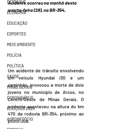
DESTAQUE
Acidente ocorreu na manhã desta 
quarta-feira (28), na BR-354.
ECONOMIA
EDUCAÇÃO
ESPORTES
MEIO AMBIENTE
POLÍCIA
POLÍTICA
Um acidente de trânsito envolvendo 
SAÚDE
um veículo Hyundai i30 e um 
caminhão, provocou a morte de dois 
MINAS GERAIS
jovens no município de Arcos, no 
CORONAVÍRUS
Centro-Oeste de Minas Gerais. O 
acidente aconteceu na altura do km 
ELEIÇÕES 2020
470 da rodovia BR-354, próximo ao 
AGRONEGÓCIO
posto Juá.