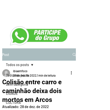
Post
Todos os posts
ibiaemfoco
Todos os posts
28 de dez. de 2022
1 min de leitura
Colisão entre carro e
Sem categoria
caminhão deixa dois
CIDADE
mortos em Arcos
CULTURA
Atualizado:
28 de dez. de 2022